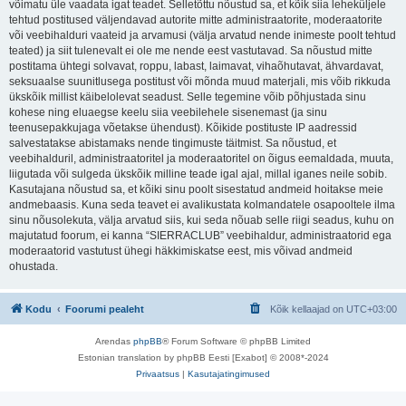
võimatu üle vaadata igat teadet. Selletõttu nõustud sa, et kõik siia leheküljele
tehtud postitused väljendavad autorite mitte administraatorite, moderaatorite
või veebihalduri vaateid ja arvamusi (välja arvatud nende inimeste poolt tehtud
teated) ja siit tulenevalt ei ole me nende eest vastutavad. Sa nõustud mitte
postitama ühtegi solvavat, roppu, labast, laimavat, vihaõhutavat, ähvardavat,
seksuaalse suunitlusega postitust või mõnda muud materjali, mis võib rikkuda
ükskõik millist käibelolevat seadust. Selle tegemine võib põhjustada sinu
kohese ning eluaegse keelu siia veebilehele sisenemast (ja sinu
teenusepakkujaga võetakse ühendust). Kõikide postituste IP aadressid
salvestatakse abistamaks nende tingimuste täitmist. Sa nõustud, et
veebihalduril, administraatoritel ja moderaatoritel on õigus eemaldada, muuta,
liigutada või sulgeda ükskõik milline teade igal ajal, millal iganes neile sobib.
Kasutajana nõustud sa, et kõiki sinu poolt sisestatud andmeid hoitakse meie
andmebaasis. Kuna seda teavet ei avalikustata kolmandatele osapooltele ilma
sinu nõusolekuta, välja arvatud siis, kui seda nõuab selle riigi seadus, kuhu on
majutatud foorum, ei kanna “SIERRACLUB” veebihaldur, administraatorid ega
moderaatorid vastutust ühegi häkkimiskatse eest, mis võivad andmeid
ohustada.
Kodu
Foorumi pealeht
Kõik kellaajad on
UTC+03:00
Arendas
phpBB
® Forum Software © phpBB Limited
Estonian translation by phpBB Eesti [Exabot] © 2008*-2024
Privaatsus
|
Kasutajatingimused