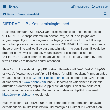
KKK
Registreeru
Logi sisse
O
Kodu
Foorumi pealeht
t
SIERRACLUB - Kasutamistingimused
s
i
Hakates kommuuni “SIERRACLUB” liikmeks (edaspidi "me", "meie", "meid",
“SIERRACLUB”, “https://sierraclub.ee/foorum”), nõustud sa järgnevate
tingimustega. If you do not agree to be legally bound by all of the following
terms then please do not access and/or use “SIERRACLUB”. We may change
these at any time and we’ll do our utmost in informing you, though it would be
prudent to review this regularly yourself as your continued usage of
“SIERRACLUB” after changes mean you agree to be legally bound by these
terms as they are updated and/or amended.
Meie foorumid on ehitatud phpBB platvormile (edaspidi “see”, “selle”, “phpBB
tarkvara”, “www.phpbb.com”, “phpBB Grupp, “phpBB meeskond”), mis on antud
vabaks kasutamiseks “
General Public License
” alusel (edaspidi “GPL”) ja on
allalaaditav siit:
www.phpbb.com
. phpBB tarkvara on vaid vahend internetis
arutelude pidamiseks, phpBB Grupp ei ole kuidagiviisi vastutav selle eest,
mida me võime ja ei või teha. Rohkem informatsiooni phpBB kohta leiad
https://www.phpbb.com/
kodulehelt.
Kuigi veebilehe “SIERRACLUB” administraatorid ja moderaatorid üritavad
eemaldada või muuta kõiki vastuolulisi materjale nii kiiresti kui võimalik, on