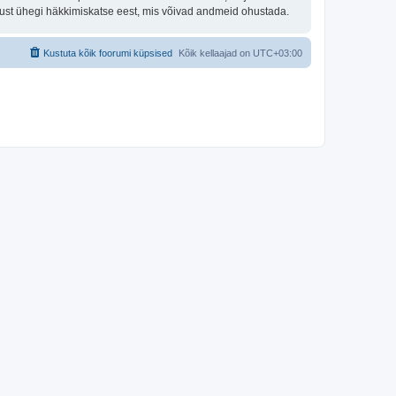
tust ühegi häkkimiskatse eest, mis võivad andmeid ohustada.
Kustuta kõik foorumi küpsised
Kõik kellaajad on
UTC+03:00