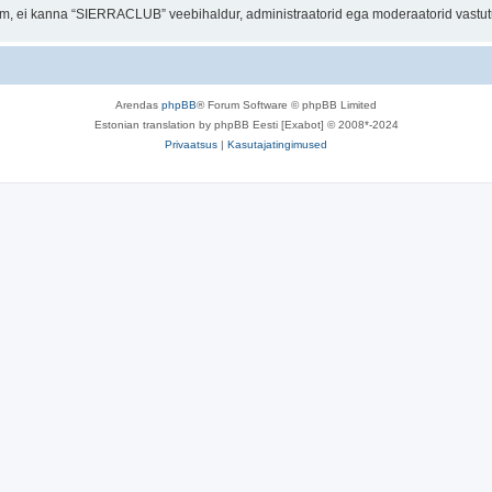
orum, ei kanna “SIERRACLUB” veebihaldur, administraatorid ega moderaatorid vastu
Arendas
phpBB
® Forum Software © phpBB Limited
Estonian translation by phpBB Eesti [Exabot] © 2008*-2024
Privaatsus
|
Kasutajatingimused