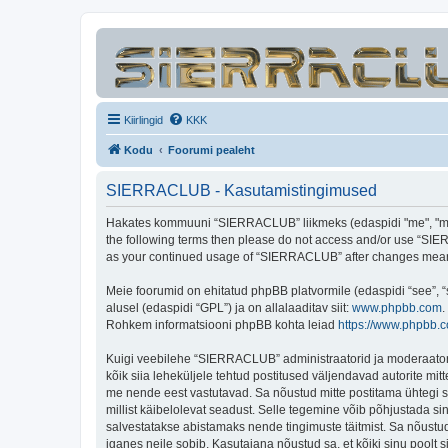
Kiirlingid
KKK
Kodu
Foorumi pealeht
SIERRACLUB - Kasutamistingimused
Hakates kommuuni “SIERRACLUB” liikmeks (edaspidi "me", "meie"
the following terms then please do not access and/or use “SIER
as your continued usage of “SIERRACLUB” after changes mean 
Meie foorumid on ehitatud phpBB platvormile (edaspidi “see”,
alusel (edaspidi “GPL”) ja on allalaaditav siit:
www.phpbb.com
.
Rohkem informatsiooni phpBB kohta leiad
https://www.phpbb.
Kuigi veebilehe “SIERRACLUB” administraatorid ja moderaatorid ü
kõik siia leheküljele tehtud postitused väljendavad autorite mitt
me nende eest vastutavad. Sa nõustud mitte postitama ühtegi so
millist käibelolevat seadust. Selle tegemine võib põhjustada s
salvestatakse abistamaks nende tingimuste täitmist. Sa nõustud, 
iganes neile sobib. Kasutajana nõustud sa, et kõiki sinu pool