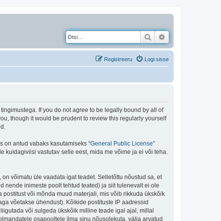
Otsi
Täiendatud otsing
Registreeru
Logi sisse
gimustega. If you do not agree to be legally bound by all of
, though it would be prudent to review this regularly yourself
d.
is on antud vabaks kasutamiseks “
General Public License
”
kuidagiviisi vastutav selle eest, mida me võime ja ei või teha.
 on võimatu üle vaadata igat teadet. Selletõttu nõustud sa, et
 nende inimeste poolt tehtud teated) ja siit tulenevalt ei ole
 postitust või mõnda muud materjali, mis võib rikkuda ükskõik
aga võetakse ühendust). Kõikide postituste IP aadressid
igutada või sulgeda ükskõik milline teade igal ajal, millal
olmandatele osapooltele ilma sinu nõusolekuta, välja arvatud