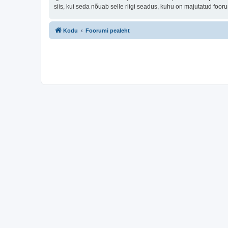
siis, kui seda nõuab selle riigi seadus, kuhu on majutatud fo
Kodu
Foorumi pealeht