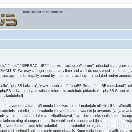
Teretulemast meie foorumisse!
, "meid", “SIERRACLUB”, “https://sierraclub.ee/foorum”), nõustud sa järgnevate tin
RACLUB”. We may change these at any time and we’ll do our utmost in informing you
you agree to be legally bound by these terms as they are updated and/or amende
 “selle”, “phpBB tarkvara”, “www.phpbb.com”, “phpBB Grupp, “phpBB meeskond”), m
 phpBB tarkvara on vaid vahend internetis arutelude pidamiseks, phpBB Grupp ei ole 
com/
kodulehelt.
ritavad eemaldada või muuta kõiki vastuolulisi materjale nii kiiresti kui võimalik,
e administraatorite, moderaatorite või veebihalduri vaateid ja arvamusi (välja arvatud
lvavat, roppu, labast, laimavat, vihaõhutavat, ähvardavat, seksuaalse suunitlusega
inu kohese ning eluaegse keelu siia veebilehele sisenemast (ja sinu teenusepakkuj
et veebihalduril, administraatoritel ja moderaatoritel on õigus eemaldada, muuta, li
t sisestatud andmeid hoitakse meie andmebaasis. Kuna seda teavet ei avalikustata k