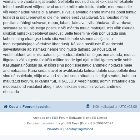
võimatu üle vaadata igat teadet. Selletõttu nõustud sa, et kõik siia leheküljele
tehtud postitused väljendavad autorite mitte administraatorite, moderaatorite
või veebihalduri vaateid ja arvamusi (välja arvatud nende inimeste poolt tehtud
teated) ja siit tulenevalt ei ole me nende eest vastutavad. Sa nõustud mitte
postitama ühtegi solvavat, roppu, labast, laimavat, vihaõhutavat, ähvardavat,
seksuaalse suunitlusega postitust või mõnda muud materjali, mis võib rikkuda
ükskõik millist käibelolevat seadust. Selle tegemine võib põhjustada sinu
kohese ning eluaegse keelu siia veebilehele sisenemast (ja sinu
teenusepakkujaga võetakse ühendust). Kõikide postituste IP aadressid
salvestatakse abistamaks nende tingimuste täitmist. Sa nõustud, et
veebihalduril, administraatoritel ja moderaatoritel on õigus eemaldada, muuta,
liigutada või sulgeda ükskõik milline teade igal ajal, millal iganes neile sobib.
Kasutajana nõustud sa, et kõiki sinu poolt sisestatud andmeid hoitakse meie
andmebaasis. Kuna seda teavet ei avalikustata kolmandatele osapooltele ilma
sinu nõusolekuta, välja arvatud siis, kui seda nõuab selle riigi seadus, kuhu on
majutatud foorum, ei kanna “SIERRACLUB” veebihaldur, administraatorid ega
moderaatorid vastutust ühegi häkkimiskatse eest, mis võivad andmeid
ohustada.
Kodu
Foorumi pealeht
Kõik kellaajad on
UTC+03:00
Arendas
phpBB
® Forum Software © phpBB Limited
Estonian translation by phpBB Eesti [Exabot] © 2008*-2024
Privaatsus
|
Kasutajatingimused