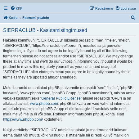
KKK
Registreeru
Logi sisse
O
Kodu
Foorumi pealeht
t
SIERRACLUB - Kasutamistingimused
s
i
Hakates kommuuni “SIERRACLUB” liikmeks (edaspidi "me", "meie", "meid",
“SIERRACLUB”, “https://sierraclub.ee/foorum”), nõustud sa järgnevate
tingimustega. If you do not agree to be legally bound by all of the following
terms then please do not access and/or use “SIERRACLUB”. We may change
these at any time and we’ll do our utmost in informing you, though it would be
prudent to review this regularly yourself as your continued usage of
“SIERRACLUB” after changes mean you agree to be legally bound by these
terms as they are updated and/or amended.
Meie foorumid on ehitatud phpBB platvormile (edaspidi “see”, “selle”, “phpBB
tarkvara”, “www.phpbb.com”, “phpBB Grupp, “phpBB meeskond”), mis on antud
vabaks kasutamiseks “
General Public License
” alusel (edaspidi “GPL”) ja on
allalaaditav siit:
www.phpbb.com
. phpBB tarkvara on vaid vahend internetis
arutelude pidamiseks, phpBB Grupp ei ole kuidagiviisi vastutav selle eest,
mida me võime ja ei või teha. Rohkem informatsiooni phpBB kohta leiad
https://www.phpbb.com/
kodulehelt.
Kuigi veebilehe “SIERRACLUB” administraatorid ja moderaatorid üritavad
eemaldada või muuta kõiki vastuolulisi materjale nii kiiresti kui võimalik, on