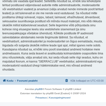
võimatu üle vaadata igat teadet. Selletõttu nõustud sa, et kõik siia leheküljele
tehtud postitused väljendavad autorite mitte administraatorite, moderaatorite
või veebihalduri vaateid ja arvamusi (välja arvatud nende inimeste poolt tehtud
teated) ja siit tulenevalt ei ole me nende eest vastutavad. Sa nõustud mitte
postitama ühtegi solvavat, roppu, labast, laimavat, vihaõhutavat, ähvardavat,
seksuaalse suunitlusega postitust või mõnda muud materjali, mis võib rikkuda
ükskõik millist käibelolevat seadust. Selle tegemine võib põhjustada sinu
kohese ning eluaegse keelu siia veebilehele sisenemast (ja sinu
teenusepakkujaga võetakse ühendust). Kõikide postituste IP aadressid
salvestatakse abistamaks nende tingimuste täitmist. Sa nõustud, et
veebihalduril, administraatoritel ja moderaatoritel on õigus eemaldada, muuta,
liigutada või sulgeda ükskõik milline teade igal ajal, millal iganes neile sobib.
Kasutajana nõustud sa, et kõiki sinu poolt sisestatud andmeid hoitakse meie
andmebaasis. Kuna seda teavet ei avalikustata kolmandatele osapooltele ilma
sinu nõusolekuta, välja arvatud siis, kui seda nõuab selle riigi seadus, kuhu on
majutatud foorum, ei kanna “SIERRACLUB” veebihaldur, administraatorid ega
moderaatorid vastutust ühegi häkkimiskatse eest, mis võivad andmeid
ohustada.
Kodu
Foorumi pealeht
Kõik kellaajad on
UTC+03:00
Arendas
phpBB
® Forum Software © phpBB Limited
Estonian translation by phpBB Eesti [Exabot] © 2008*-2024
Privaatsus
|
Kasutajatingimused