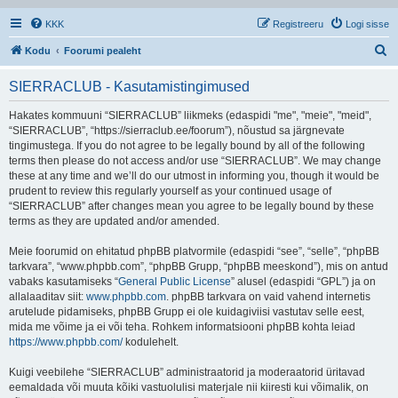
KKK
Registreeru
Logi sisse
O
Kodu
Foorumi pealeht
t
SIERRACLUB - Kasutamistingimused
s
i
Hakates kommuuni “SIERRACLUB” liikmeks (edaspidi "me", "meie", "meid",
“SIERRACLUB”, “https://sierraclub.ee/foorum”), nõustud sa järgnevate
tingimustega. If you do not agree to be legally bound by all of the following
terms then please do not access and/or use “SIERRACLUB”. We may change
these at any time and we’ll do our utmost in informing you, though it would be
prudent to review this regularly yourself as your continued usage of
“SIERRACLUB” after changes mean you agree to be legally bound by these
terms as they are updated and/or amended.
Meie foorumid on ehitatud phpBB platvormile (edaspidi “see”, “selle”, “phpBB
tarkvara”, “www.phpbb.com”, “phpBB Grupp, “phpBB meeskond”), mis on antud
vabaks kasutamiseks “
General Public License
” alusel (edaspidi “GPL”) ja on
allalaaditav siit:
www.phpbb.com
. phpBB tarkvara on vaid vahend internetis
arutelude pidamiseks, phpBB Grupp ei ole kuidagiviisi vastutav selle eest,
mida me võime ja ei või teha. Rohkem informatsiooni phpBB kohta leiad
https://www.phpbb.com/
kodulehelt.
Kuigi veebilehe “SIERRACLUB” administraatorid ja moderaatorid üritavad
eemaldada või muuta kõiki vastuolulisi materjale nii kiiresti kui võimalik, on