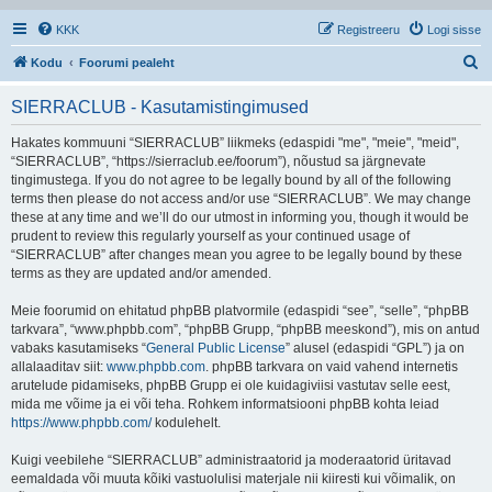
KKK
Registreeru
Logi sisse
O
Kodu
Foorumi pealeht
t
SIERRACLUB - Kasutamistingimused
s
i
Hakates kommuuni “SIERRACLUB” liikmeks (edaspidi "me", "meie", "meid",
“SIERRACLUB”, “https://sierraclub.ee/foorum”), nõustud sa järgnevate
tingimustega. If you do not agree to be legally bound by all of the following
terms then please do not access and/or use “SIERRACLUB”. We may change
these at any time and we’ll do our utmost in informing you, though it would be
prudent to review this regularly yourself as your continued usage of
“SIERRACLUB” after changes mean you agree to be legally bound by these
terms as they are updated and/or amended.
Meie foorumid on ehitatud phpBB platvormile (edaspidi “see”, “selle”, “phpBB
tarkvara”, “www.phpbb.com”, “phpBB Grupp, “phpBB meeskond”), mis on antud
vabaks kasutamiseks “
General Public License
” alusel (edaspidi “GPL”) ja on
allalaaditav siit:
www.phpbb.com
. phpBB tarkvara on vaid vahend internetis
arutelude pidamiseks, phpBB Grupp ei ole kuidagiviisi vastutav selle eest,
mida me võime ja ei või teha. Rohkem informatsiooni phpBB kohta leiad
https://www.phpbb.com/
kodulehelt.
Kuigi veebilehe “SIERRACLUB” administraatorid ja moderaatorid üritavad
eemaldada või muuta kõiki vastuolulisi materjale nii kiiresti kui võimalik, on