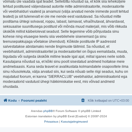
võimatu üle vaadata igat teadet. Selletõttu nõustud sa, et kõik siia leheküljele
tehtud postitused väljendavad autorite mitte administraatorite, moderaatorite
või veebihalduri vaateid ja arvamusi (välja arvatud nende inimeste poolt tehtud
teated) ja siit tulenevalt ei ole me nende eest vastutavad. Sa nõustud mitte
postitama ühtegi solvavat, roppu, labast, laimavat, vihaõhutavat, ähvardavat,
seksuaalse suunitlusega postitust või mõnda muud materjali, mis võib rikkuda
ükskõik millist käibelolevat seadust. Selle tegemine võib põhjustada sinu
kohese ning eluaegse keelu siia veebilehele sisenemast (ja sinu
teenusepakkujaga võetakse ühendust). Kõikide postituste IP aadressid
salvestatakse abistamaks nende tingimuste täitmist. Sa nõustud, et
veebihalduril, administraatoritel ja moderaatoritel on õigus eemaldada, muuta,
liigutada või sulgeda ükskõik milline teade igal ajal, millal iganes neile sobib.
Kasutajana nõustud sa, et kõiki sinu poolt sisestatud andmeid hoitakse meie
andmebaasis. Kuna seda teavet ei avalikustata kolmandatele osapooltele ilma
sinu nõusolekuta, välja arvatud siis, kui seda nõuab selle riigi seadus, kuhu on
majutatud foorum, ei kanna “SIERRACLUB” veebihaldur, administraatorid ega
moderaatorid vastutust ühegi häkkimiskatse eest, mis võivad andmeid
ohustada.
Kodu
Foorumi pealeht
Kõik kellaajad on
UTC+03:00
Arendas
phpBB
® Forum Software © phpBB Limited
Estonian translation by phpBB Eesti [Exabot] © 2008*-2024
Privaatsus
|
Kasutajatingimused