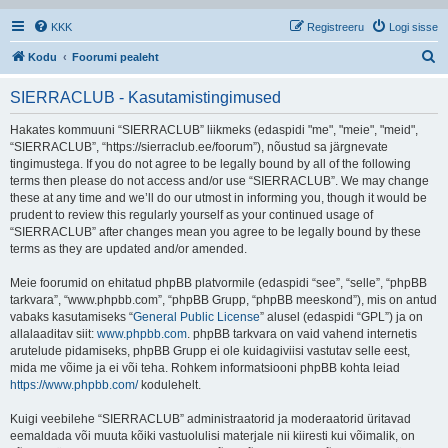
KKK
Registreeru
Logi sisse
O
Kodu
Foorumi pealeht
t
SIERRACLUB - Kasutamistingimused
s
i
Hakates kommuuni “SIERRACLUB” liikmeks (edaspidi "me", "meie", "meid",
“SIERRACLUB”, “https://sierraclub.ee/foorum”), nõustud sa järgnevate
tingimustega. If you do not agree to be legally bound by all of the following
terms then please do not access and/or use “SIERRACLUB”. We may change
these at any time and we’ll do our utmost in informing you, though it would be
prudent to review this regularly yourself as your continued usage of
“SIERRACLUB” after changes mean you agree to be legally bound by these
terms as they are updated and/or amended.
Meie foorumid on ehitatud phpBB platvormile (edaspidi “see”, “selle”, “phpBB
tarkvara”, “www.phpbb.com”, “phpBB Grupp, “phpBB meeskond”), mis on antud
vabaks kasutamiseks “
General Public License
” alusel (edaspidi “GPL”) ja on
allalaaditav siit:
www.phpbb.com
. phpBB tarkvara on vaid vahend internetis
arutelude pidamiseks, phpBB Grupp ei ole kuidagiviisi vastutav selle eest,
mida me võime ja ei või teha. Rohkem informatsiooni phpBB kohta leiad
https://www.phpbb.com/
kodulehelt.
Kuigi veebilehe “SIERRACLUB” administraatorid ja moderaatorid üritavad
eemaldada või muuta kõiki vastuolulisi materjale nii kiiresti kui võimalik, on