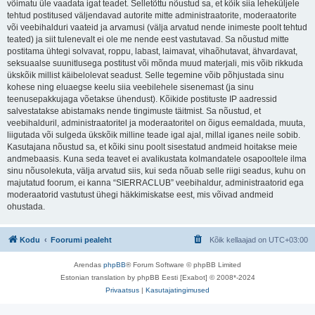
võimatu üle vaadata igat teadet. Selletõttu nõustud sa, et kõik siia leheküljele
tehtud postitused väljendavad autorite mitte administraatorite, moderaatorite
või veebihalduri vaateid ja arvamusi (välja arvatud nende inimeste poolt tehtud
teated) ja siit tulenevalt ei ole me nende eest vastutavad. Sa nõustud mitte
postitama ühtegi solvavat, roppu, labast, laimavat, vihaõhutavat, ähvardavat,
seksuaalse suunitlusega postitust või mõnda muud materjali, mis võib rikkuda
ükskõik millist käibelolevat seadust. Selle tegemine võib põhjustada sinu
kohese ning eluaegse keelu siia veebilehele sisenemast (ja sinu
teenusepakkujaga võetakse ühendust). Kõikide postituste IP aadressid
salvestatakse abistamaks nende tingimuste täitmist. Sa nõustud, et
veebihalduril, administraatoritel ja moderaatoritel on õigus eemaldada, muuta,
liigutada või sulgeda ükskõik milline teade igal ajal, millal iganes neile sobib.
Kasutajana nõustud sa, et kõiki sinu poolt sisestatud andmeid hoitakse meie
andmebaasis. Kuna seda teavet ei avalikustata kolmandatele osapooltele ilma
sinu nõusolekuta, välja arvatud siis, kui seda nõuab selle riigi seadus, kuhu on
majutatud foorum, ei kanna “SIERRACLUB” veebihaldur, administraatorid ega
moderaatorid vastutust ühegi häkkimiskatse eest, mis võivad andmeid
ohustada.
Kodu
Foorumi pealeht
Kõik kellaajad on
UTC+03:00
Arendas
phpBB
® Forum Software © phpBB Limited
Estonian translation by phpBB Eesti [Exabot] © 2008*-2024
Privaatsus
|
Kasutajatingimused