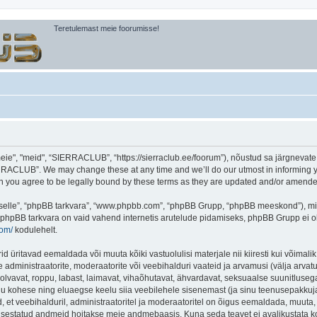
Teretulemast meie foorumisse!
, "meid", “SIERRACLUB”, “https://sierraclub.ee/foorum”), nõustud sa järgnevate tin
RACLUB”. We may change these at any time and we’ll do our utmost in informing you
you agree to be legally bound by these terms as they are updated and/or amende
 “selle”, “phpBB tarkvara”, “www.phpbb.com”, “phpBB Grupp, “phpBB meeskond”), m
 phpBB tarkvara on vaid vahend internetis arutelude pidamiseks, phpBB Grupp ei ole 
com/
kodulehelt.
ritavad eemaldada või muuta kõiki vastuolulisi materjale nii kiiresti kui võimalik,
e administraatorite, moderaatorite või veebihalduri vaateid ja arvamusi (välja arvatud
lvavat, roppu, labast, laimavat, vihaõhutavat, ähvardavat, seksuaalse suunitlusega
inu kohese ning eluaegse keelu siia veebilehele sisenemast (ja sinu teenusepakkuj
et veebihalduril, administraatoritel ja moderaatoritel on õigus eemaldada, muuta, li
t sisestatud andmeid hoitakse meie andmebaasis. Kuna seda teavet ei avalikustata k