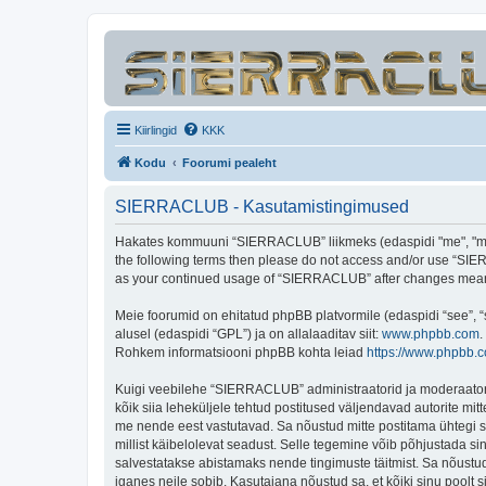
Kiirlingid
KKK
Kodu
Foorumi pealeht
SIERRACLUB - Kasutamistingimused
Hakates kommuuni “SIERRACLUB” liikmeks (edaspidi "me", "meie"
the following terms then please do not access and/or use “SIER
as your continued usage of “SIERRACLUB” after changes mean 
Meie foorumid on ehitatud phpBB platvormile (edaspidi “see”,
alusel (edaspidi “GPL”) ja on allalaaditav siit:
www.phpbb.com
.
Rohkem informatsiooni phpBB kohta leiad
https://www.phpbb.
Kuigi veebilehe “SIERRACLUB” administraatorid ja moderaatorid ü
kõik siia leheküljele tehtud postitused väljendavad autorite mitt
me nende eest vastutavad. Sa nõustud mitte postitama ühtegi so
millist käibelolevat seadust. Selle tegemine võib põhjustada s
salvestatakse abistamaks nende tingimuste täitmist. Sa nõustud, 
iganes neile sobib. Kasutajana nõustud sa, et kõiki sinu pool