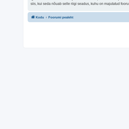
siis, kui seda nõuab selle riigi seadus, kuhu on majutatud fo
Kodu
Foorumi pealeht