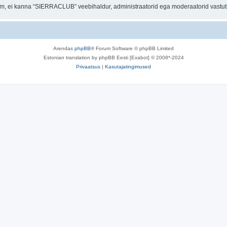
orum, ei kanna “SIERRACLUB” veebihaldur, administraatorid ega moderaatorid vastu
Arendas
phpBB
® Forum Software © phpBB Limited
Estonian translation by phpBB Eesti [Exabot] © 2008*-2024
Privaatsus
|
Kasutajatingimused