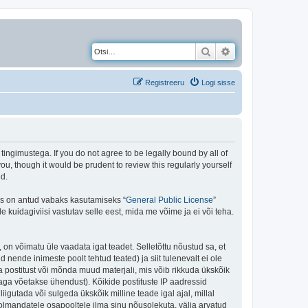
Otsi
Täiendatud otsing
Registreeru
Logi sisse
gimustega. If you do not agree to be legally bound by all of
, though it would be prudent to review this regularly yourself
d.
is on antud vabaks kasutamiseks “
General Public License
”
kuidagiviisi vastutav selle eest, mida me võime ja ei või teha.
 on võimatu üle vaadata igat teadet. Selletõttu nõustud sa, et
 nende inimeste poolt tehtud teated) ja siit tulenevalt ei ole
 postitust või mõnda muud materjali, mis võib rikkuda ükskõik
aga võetakse ühendust). Kõikide postituste IP aadressid
igutada või sulgeda ükskõik milline teade igal ajal, millal
olmandatele osapooltele ilma sinu nõusolekuta, välja arvatud