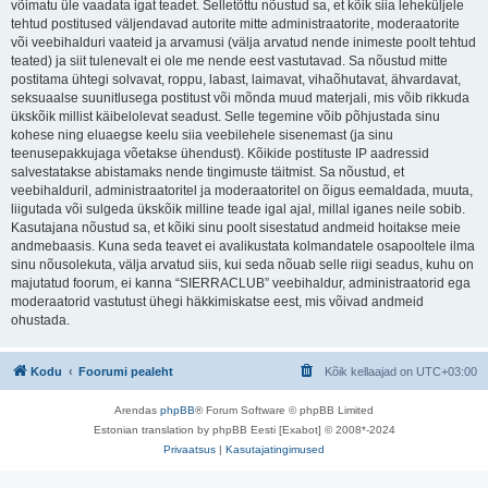
võimatu üle vaadata igat teadet. Selletõttu nõustud sa, et kõik siia leheküljele
tehtud postitused väljendavad autorite mitte administraatorite, moderaatorite
või veebihalduri vaateid ja arvamusi (välja arvatud nende inimeste poolt tehtud
teated) ja siit tulenevalt ei ole me nende eest vastutavad. Sa nõustud mitte
postitama ühtegi solvavat, roppu, labast, laimavat, vihaõhutavat, ähvardavat,
seksuaalse suunitlusega postitust või mõnda muud materjali, mis võib rikkuda
ükskõik millist käibelolevat seadust. Selle tegemine võib põhjustada sinu
kohese ning eluaegse keelu siia veebilehele sisenemast (ja sinu
teenusepakkujaga võetakse ühendust). Kõikide postituste IP aadressid
salvestatakse abistamaks nende tingimuste täitmist. Sa nõustud, et
veebihalduril, administraatoritel ja moderaatoritel on õigus eemaldada, muuta,
liigutada või sulgeda ükskõik milline teade igal ajal, millal iganes neile sobib.
Kasutajana nõustud sa, et kõiki sinu poolt sisestatud andmeid hoitakse meie
andmebaasis. Kuna seda teavet ei avalikustata kolmandatele osapooltele ilma
sinu nõusolekuta, välja arvatud siis, kui seda nõuab selle riigi seadus, kuhu on
majutatud foorum, ei kanna “SIERRACLUB” veebihaldur, administraatorid ega
moderaatorid vastutust ühegi häkkimiskatse eest, mis võivad andmeid
ohustada.
Kodu
Foorumi pealeht
Kõik kellaajad on
UTC+03:00
Arendas
phpBB
® Forum Software © phpBB Limited
Estonian translation by phpBB Eesti [Exabot] © 2008*-2024
Privaatsus
|
Kasutajatingimused