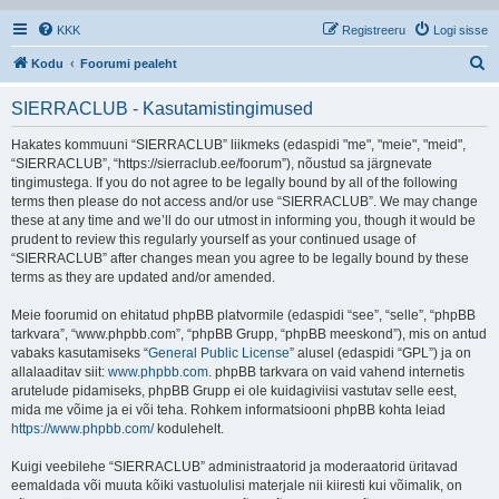
KKK
Registreeru
Logi sisse
O
Kodu
Foorumi pealeht
t
SIERRACLUB - Kasutamistingimused
s
i
Hakates kommuuni “SIERRACLUB” liikmeks (edaspidi "me", "meie", "meid",
“SIERRACLUB”, “https://sierraclub.ee/foorum”), nõustud sa järgnevate
tingimustega. If you do not agree to be legally bound by all of the following
terms then please do not access and/or use “SIERRACLUB”. We may change
these at any time and we’ll do our utmost in informing you, though it would be
prudent to review this regularly yourself as your continued usage of
“SIERRACLUB” after changes mean you agree to be legally bound by these
terms as they are updated and/or amended.
Meie foorumid on ehitatud phpBB platvormile (edaspidi “see”, “selle”, “phpBB
tarkvara”, “www.phpbb.com”, “phpBB Grupp, “phpBB meeskond”), mis on antud
vabaks kasutamiseks “
General Public License
” alusel (edaspidi “GPL”) ja on
allalaaditav siit:
www.phpbb.com
. phpBB tarkvara on vaid vahend internetis
arutelude pidamiseks, phpBB Grupp ei ole kuidagiviisi vastutav selle eest,
mida me võime ja ei või teha. Rohkem informatsiooni phpBB kohta leiad
https://www.phpbb.com/
kodulehelt.
Kuigi veebilehe “SIERRACLUB” administraatorid ja moderaatorid üritavad
eemaldada või muuta kõiki vastuolulisi materjale nii kiiresti kui võimalik, on