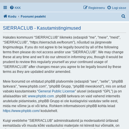
KKK
Registreeru
Logi sisse
O
Kodu
Foorumi pealeht
t
SIERRACLUB - Kasutamistingimused
s
i
Hakates kommuuni “SIERRACLUB” liikmeks (edaspidi "me", "meie", "meid",
“SIERRACLUB”, “https://sierraclub.ee/foorum”), nõustud sa järgnevate
tingimustega. If you do not agree to be legally bound by all of the following
terms then please do not access and/or use “SIERRACLUB”. We may change
these at any time and we’ll do our utmost in informing you, though it would be
prudent to review this regularly yourself as your continued usage of
“SIERRACLUB” after changes mean you agree to be legally bound by these
terms as they are updated and/or amended.
Meie foorumid on ehitatud phpBB platvormile (edaspidi “see”, “selle”, “phpBB
tarkvara”, “www.phpbb.com”, “phpBB Grupp, “phpBB meeskond”), mis on antud
vabaks kasutamiseks “
General Public License
” alusel (edaspidi “GPL”) ja on
allalaaditav siit:
www.phpbb.com
. phpBB tarkvara on vaid vahend internetis
arutelude pidamiseks, phpBB Grupp ei ole kuidagiviisi vastutav selle eest,
mida me võime ja ei või teha. Rohkem informatsiooni phpBB kohta leiad
https://www.phpbb.com/
kodulehelt.
Kuigi veebilehe “SIERRACLUB” administraatorid ja moderaatorid üritavad
eemaldada või muuta kõiki vastuolulisi materjale nii kiiresti kui võimalik, on