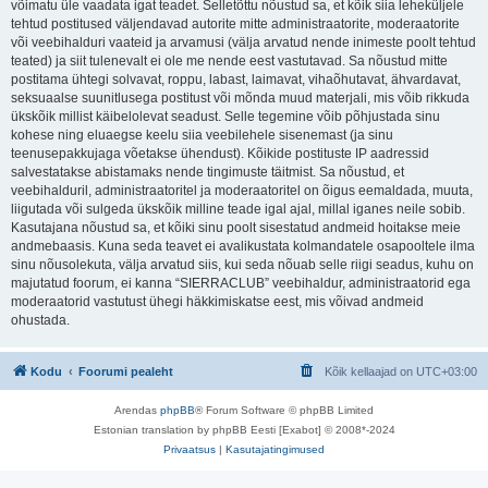
võimatu üle vaadata igat teadet. Selletõttu nõustud sa, et kõik siia leheküljele
tehtud postitused väljendavad autorite mitte administraatorite, moderaatorite
või veebihalduri vaateid ja arvamusi (välja arvatud nende inimeste poolt tehtud
teated) ja siit tulenevalt ei ole me nende eest vastutavad. Sa nõustud mitte
postitama ühtegi solvavat, roppu, labast, laimavat, vihaõhutavat, ähvardavat,
seksuaalse suunitlusega postitust või mõnda muud materjali, mis võib rikkuda
ükskõik millist käibelolevat seadust. Selle tegemine võib põhjustada sinu
kohese ning eluaegse keelu siia veebilehele sisenemast (ja sinu
teenusepakkujaga võetakse ühendust). Kõikide postituste IP aadressid
salvestatakse abistamaks nende tingimuste täitmist. Sa nõustud, et
veebihalduril, administraatoritel ja moderaatoritel on õigus eemaldada, muuta,
liigutada või sulgeda ükskõik milline teade igal ajal, millal iganes neile sobib.
Kasutajana nõustud sa, et kõiki sinu poolt sisestatud andmeid hoitakse meie
andmebaasis. Kuna seda teavet ei avalikustata kolmandatele osapooltele ilma
sinu nõusolekuta, välja arvatud siis, kui seda nõuab selle riigi seadus, kuhu on
majutatud foorum, ei kanna “SIERRACLUB” veebihaldur, administraatorid ega
moderaatorid vastutust ühegi häkkimiskatse eest, mis võivad andmeid
ohustada.
Kodu
Foorumi pealeht
Kõik kellaajad on
UTC+03:00
Arendas
phpBB
® Forum Software © phpBB Limited
Estonian translation by phpBB Eesti [Exabot] © 2008*-2024
Privaatsus
|
Kasutajatingimused