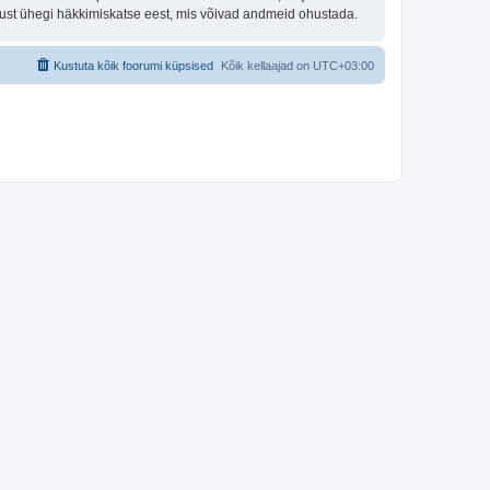
tust ühegi häkkimiskatse eest, mis võivad andmeid ohustada.
Kustuta kõik foorumi küpsised
Kõik kellaajad on
UTC+03:00