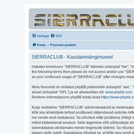
Kiirlingid
KKK
Kodu
Foorumi pealeht
SIERRACLUB - Kasutamistingimused
Hakates kommuuni “SIERRACLUB” liikmeks (edaspidi "me", "meie"
the following terms then please do not access and/or use “SIER
as your continued usage of “SIERRACLUB” after changes mean 
Meie foorumid on ehitatud phpBB platvormile (edaspidi “see”,
alusel (edaspidi “GPL”) ja on allalaaditav siit:
www.phpbb.com
.
Rohkem informatsiooni phpBB kohta leiad
https://www.phpbb.
Kuigi veebilehe “SIERRACLUB” administraatorid ja moderaatorid ü
kõik siia leheküljele tehtud postitused väljendavad autorite mitt
me nende eest vastutavad. Sa nõustud mitte postitama ühtegi so
millist käibelolevat seadust. Selle tegemine võib põhjustada s
salvestatakse abistamaks nende tingimuste täitmist. Sa nõustud, 
iganes neile sobib. Kasutajana nõustud sa, et kõiki sinu pool