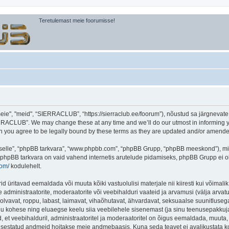
Teretulemast meie foorumisse!
, "meid", “SIERRACLUB”, “https://sierraclub.ee/foorum”), nõustud sa järgnevate tin
RACLUB”. We may change these at any time and we’ll do our utmost in informing you
you agree to be legally bound by these terms as they are updated and/or amende
 “selle”, “phpBB tarkvara”, “www.phpbb.com”, “phpBB Grupp, “phpBB meeskond”), m
 phpBB tarkvara on vaid vahend internetis arutelude pidamiseks, phpBB Grupp ei ole 
com/
kodulehelt.
ritavad eemaldada või muuta kõiki vastuolulisi materjale nii kiiresti kui võimalik,
e administraatorite, moderaatorite või veebihalduri vaateid ja arvamusi (välja arvatud
lvavat, roppu, labast, laimavat, vihaõhutavat, ähvardavat, seksuaalse suunitlusega
inu kohese ning eluaegse keelu siia veebilehele sisenemast (ja sinu teenusepakkuj
et veebihalduril, administraatoritel ja moderaatoritel on õigus eemaldada, muuta, li
t sisestatud andmeid hoitakse meie andmebaasis. Kuna seda teavet ei avalikustata k