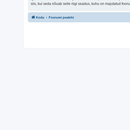
siis, kui seda nõuab selle riigi seadus, kuhu on majutatud fo
Kodu
Foorumi pealeht