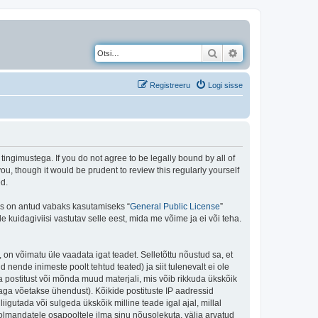
Otsi
Täiendatud otsing
Registreeru
Logi sisse
gimustega. If you do not agree to be legally bound by all of
, though it would be prudent to review this regularly yourself
d.
is on antud vabaks kasutamiseks “
General Public License
”
kuidagiviisi vastutav selle eest, mida me võime ja ei või teha.
 on võimatu üle vaadata igat teadet. Selletõttu nõustud sa, et
 nende inimeste poolt tehtud teated) ja siit tulenevalt ei ole
 postitust või mõnda muud materjali, mis võib rikkuda ükskõik
aga võetakse ühendust). Kõikide postituste IP aadressid
igutada või sulgeda ükskõik milline teade igal ajal, millal
olmandatele osapooltele ilma sinu nõusolekuta, välja arvatud