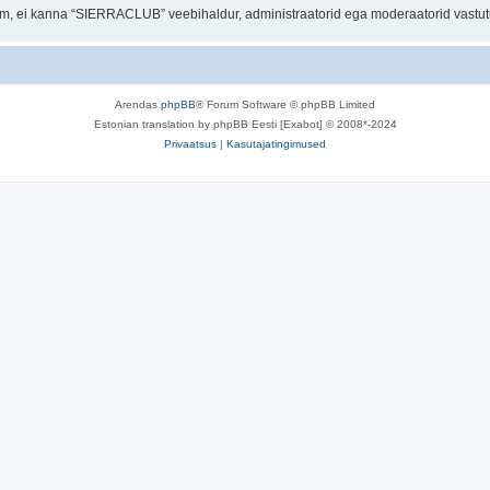
orum, ei kanna “SIERRACLUB” veebihaldur, administraatorid ega moderaatorid vastu
Arendas
phpBB
® Forum Software © phpBB Limited
Estonian translation by phpBB Eesti [Exabot] © 2008*-2024
Privaatsus
|
Kasutajatingimused