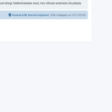
tust ühegi häkkimiskatse eest, mis võivad andmeid ohustada.
Kustuta kõik foorumi küpsised
Kõik kellaajad on
UTC+03:00