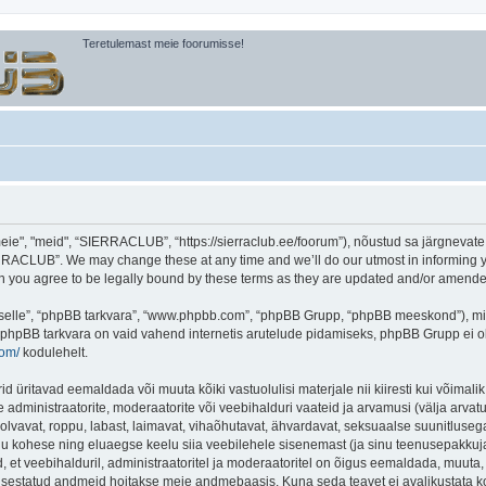
Teretulemast meie foorumisse!
, "meid", “SIERRACLUB”, “https://sierraclub.ee/foorum”), nõustud sa järgnevate tin
RACLUB”. We may change these at any time and we’ll do our utmost in informing you
you agree to be legally bound by these terms as they are updated and/or amende
 “selle”, “phpBB tarkvara”, “www.phpbb.com”, “phpBB Grupp, “phpBB meeskond”), m
 phpBB tarkvara on vaid vahend internetis arutelude pidamiseks, phpBB Grupp ei ole 
com/
kodulehelt.
ritavad eemaldada või muuta kõiki vastuolulisi materjale nii kiiresti kui võimalik,
e administraatorite, moderaatorite või veebihalduri vaateid ja arvamusi (välja arvatud
lvavat, roppu, labast, laimavat, vihaõhutavat, ähvardavat, seksuaalse suunitlusega
inu kohese ning eluaegse keelu siia veebilehele sisenemast (ja sinu teenusepakkuj
et veebihalduril, administraatoritel ja moderaatoritel on õigus eemaldada, muuta, li
t sisestatud andmeid hoitakse meie andmebaasis. Kuna seda teavet ei avalikustata k