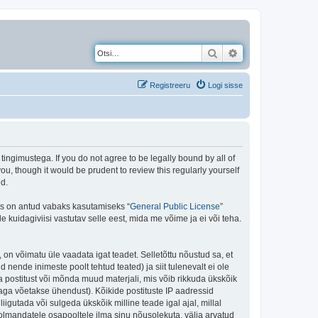
Otsi
Täiendatud otsing
Registreeru
Logi sisse
gimustega. If you do not agree to be legally bound by all of
, though it would be prudent to review this regularly yourself
d.
is on antud vabaks kasutamiseks “
General Public License
”
kuidagiviisi vastutav selle eest, mida me võime ja ei või teha.
 on võimatu üle vaadata igat teadet. Selletõttu nõustud sa, et
 nende inimeste poolt tehtud teated) ja siit tulenevalt ei ole
 postitust või mõnda muud materjali, mis võib rikkuda ükskõik
aga võetakse ühendust). Kõikide postituste IP aadressid
igutada või sulgeda ükskõik milline teade igal ajal, millal
olmandatele osapooltele ilma sinu nõusolekuta, välja arvatud