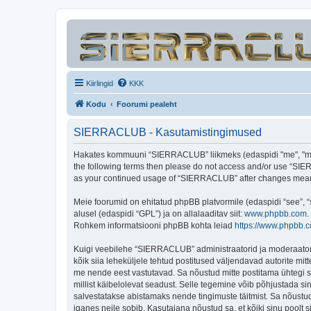
Kiirlingid
KKK
Kodu
Foorumi pealeht
SIERRACLUB - Kasutamistingimused
Hakates kommuuni “SIERRACLUB” liikmeks (edaspidi "me", "meie"
the following terms then please do not access and/or use “SIER
as your continued usage of “SIERRACLUB” after changes mean 
Meie foorumid on ehitatud phpBB platvormile (edaspidi “see”,
alusel (edaspidi “GPL”) ja on allalaaditav siit:
www.phpbb.com
.
Rohkem informatsiooni phpBB kohta leiad
https://www.phpbb.
Kuigi veebilehe “SIERRACLUB” administraatorid ja moderaatorid ü
kõik siia leheküljele tehtud postitused väljendavad autorite mitt
me nende eest vastutavad. Sa nõustud mitte postitama ühtegi so
millist käibelolevat seadust. Selle tegemine võib põhjustada s
salvestatakse abistamaks nende tingimuste täitmist. Sa nõustud, 
iganes neile sobib. Kasutajana nõustud sa, et kõiki sinu pool