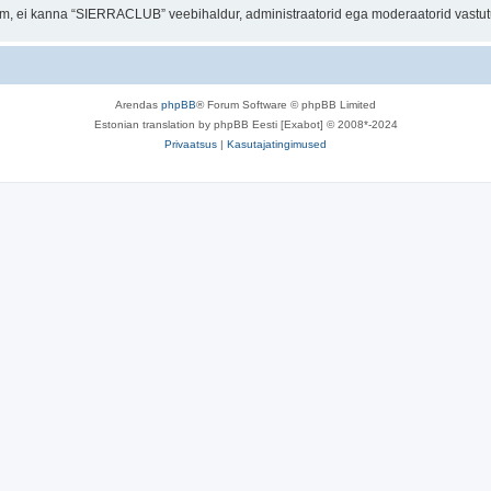
orum, ei kanna “SIERRACLUB” veebihaldur, administraatorid ega moderaatorid vastu
Arendas
phpBB
® Forum Software © phpBB Limited
Estonian translation by phpBB Eesti [Exabot] © 2008*-2024
Privaatsus
|
Kasutajatingimused