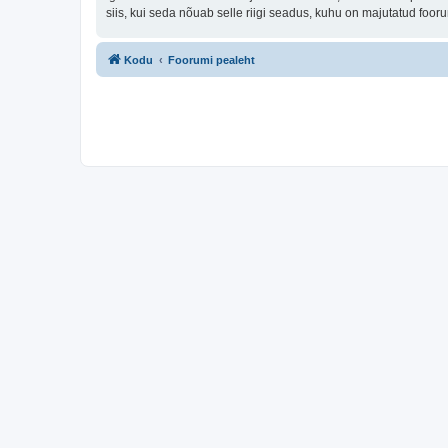
siis, kui seda nõuab selle riigi seadus, kuhu on majutatud fo
Kodu
Foorumi pealeht