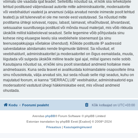
võimatu üle vaadata igat teadet. Selletõttu nõustud sa, et kõik siia leheküljele
tehtud postitused väljendavad autorite mitte administraatorite, moderaatorite
või veebihalduri vaateid ja arvamusi (välja arvatud nende inimeste poolt tehtud
teated) ja siit tulenevalt ei ole me nende eest vastutavad. Sa nõustud mitte
postitama ühtegi solvavat, roppu, labast, laimavat, vihaõhutavat, ähvardavat,
seksuaalse suunitlusega postitust või mõnda muud materjali, mis võib rikkuda
ükskõik millist käibelolevat seadust. Selle tegemine võib põhjustada sinu
kohese ning eluaegse keelu siia veebilehele sisenemast (ja sinu
teenusepakkujaga võetakse ühendust). Kõikide postituste IP aadressid
salvestatakse abistamaks nende tingimuste täitmist. Sa nõustud, et
veebihalduril, administraatoritel ja moderaatoritel on õigus eemaldada, muuta,
liigutada või sulgeda ükskõik milline teade igal ajal, millal iganes neile sobib.
Kasutajana nõustud sa, et kõiki sinu poolt sisestatud andmeid hoitakse meie
andmebaasis. Kuna seda teavet ei avalikustata kolmandatele osapooltele ilma
sinu nõusolekuta, välja arvatud siis, kui seda nõuab selle riigi seadus, kuhu on
majutatud foorum, ei kanna “SIERRACLUB” veebihaldur, administraatorid ega
moderaatorid vastutust ühegi häkkimiskatse eest, mis võivad andmeid
ohustada.
Kodu
Foorumi pealeht
Kõik kellaajad on
UTC+03:00
Arendas
phpBB
® Forum Software © phpBB Limited
Estonian translation by phpBB Eesti [Exabot] © 2008*-2024
Privaatsus
|
Kasutajatingimused