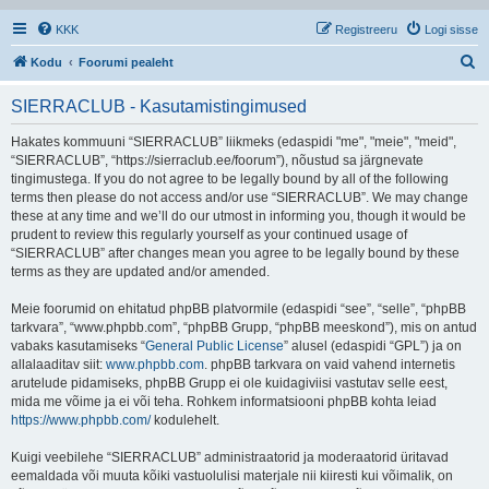
KKK
Registreeru
Logi sisse
O
Kodu
Foorumi pealeht
t
SIERRACLUB - Kasutamistingimused
s
i
Hakates kommuuni “SIERRACLUB” liikmeks (edaspidi "me", "meie", "meid",
“SIERRACLUB”, “https://sierraclub.ee/foorum”), nõustud sa järgnevate
tingimustega. If you do not agree to be legally bound by all of the following
terms then please do not access and/or use “SIERRACLUB”. We may change
these at any time and we’ll do our utmost in informing you, though it would be
prudent to review this regularly yourself as your continued usage of
“SIERRACLUB” after changes mean you agree to be legally bound by these
terms as they are updated and/or amended.
Meie foorumid on ehitatud phpBB platvormile (edaspidi “see”, “selle”, “phpBB
tarkvara”, “www.phpbb.com”, “phpBB Grupp, “phpBB meeskond”), mis on antud
vabaks kasutamiseks “
General Public License
” alusel (edaspidi “GPL”) ja on
allalaaditav siit:
www.phpbb.com
. phpBB tarkvara on vaid vahend internetis
arutelude pidamiseks, phpBB Grupp ei ole kuidagiviisi vastutav selle eest,
mida me võime ja ei või teha. Rohkem informatsiooni phpBB kohta leiad
https://www.phpbb.com/
kodulehelt.
Kuigi veebilehe “SIERRACLUB” administraatorid ja moderaatorid üritavad
eemaldada või muuta kõiki vastuolulisi materjale nii kiiresti kui võimalik, on