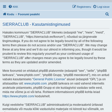
KKK
Registreeru
Logi sisse
O
Kodu
Foorumi pealeht
t
SIERRACLUB - Kasutamistingimused
s
i
Hakates kommuuni “SIERRACLUB” liikmeks (edaspidi "me", "meie", "meid",
“SIERRACLUB”, “https://sierraclub.ee/foorum”), nõustud sa järgnevate
tingimustega. If you do not agree to be legally bound by all of the following
terms then please do not access and/or use “SIERRACLUB”. We may change
these at any time and we’ll do our utmost in informing you, though it would be
prudent to review this regularly yourself as your continued usage of
“SIERRACLUB” after changes mean you agree to be legally bound by these
terms as they are updated and/or amended.
Meie foorumid on ehitatud phpBB platvormile (edaspidi “see”, “selle”, “phpBB
tarkvara”, “www.phpbb.com”, “phpBB Grupp, “phpBB meeskond”), mis on antud
vabaks kasutamiseks “
General Public License
” alusel (edaspidi “GPL”) ja on
allalaaditav siit:
www.phpbb.com
. phpBB tarkvara on vaid vahend internetis
arutelude pidamiseks, phpBB Grupp ei ole kuidagiviisi vastutav selle eest,
mida me võime ja ei või teha. Rohkem informatsiooni phpBB kohta leiad
https://www.phpbb.com/
kodulehelt.
Kuigi veebilehe “SIERRACLUB” administraatorid ja moderaatorid üritavad
eemaldada või muuta kõiki vastuolulisi materjale nii kiiresti kui võimalik, on