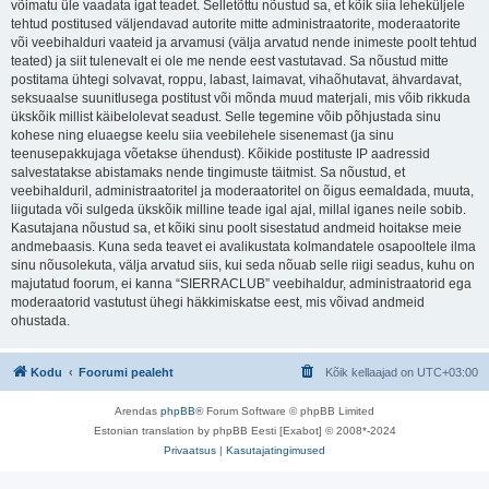
võimatu üle vaadata igat teadet. Selletõttu nõustud sa, et kõik siia leheküljele
tehtud postitused väljendavad autorite mitte administraatorite, moderaatorite
või veebihalduri vaateid ja arvamusi (välja arvatud nende inimeste poolt tehtud
teated) ja siit tulenevalt ei ole me nende eest vastutavad. Sa nõustud mitte
postitama ühtegi solvavat, roppu, labast, laimavat, vihaõhutavat, ähvardavat,
seksuaalse suunitlusega postitust või mõnda muud materjali, mis võib rikkuda
ükskõik millist käibelolevat seadust. Selle tegemine võib põhjustada sinu
kohese ning eluaegse keelu siia veebilehele sisenemast (ja sinu
teenusepakkujaga võetakse ühendust). Kõikide postituste IP aadressid
salvestatakse abistamaks nende tingimuste täitmist. Sa nõustud, et
veebihalduril, administraatoritel ja moderaatoritel on õigus eemaldada, muuta,
liigutada või sulgeda ükskõik milline teade igal ajal, millal iganes neile sobib.
Kasutajana nõustud sa, et kõiki sinu poolt sisestatud andmeid hoitakse meie
andmebaasis. Kuna seda teavet ei avalikustata kolmandatele osapooltele ilma
sinu nõusolekuta, välja arvatud siis, kui seda nõuab selle riigi seadus, kuhu on
majutatud foorum, ei kanna “SIERRACLUB” veebihaldur, administraatorid ega
moderaatorid vastutust ühegi häkkimiskatse eest, mis võivad andmeid
ohustada.
Kodu
Foorumi pealeht
Kõik kellaajad on
UTC+03:00
Arendas
phpBB
® Forum Software © phpBB Limited
Estonian translation by phpBB Eesti [Exabot] © 2008*-2024
Privaatsus
|
Kasutajatingimused