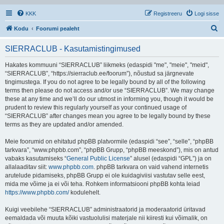
KKK
Registreeru
Logi sisse
O
Kodu
Foorumi pealeht
t
SIERRACLUB - Kasutamistingimused
s
i
Hakates kommuuni “SIERRACLUB” liikmeks (edaspidi "me", "meie", "meid",
“SIERRACLUB”, “https://sierraclub.ee/foorum”), nõustud sa järgnevate
tingimustega. If you do not agree to be legally bound by all of the following
terms then please do not access and/or use “SIERRACLUB”. We may change
these at any time and we’ll do our utmost in informing you, though it would be
prudent to review this regularly yourself as your continued usage of
“SIERRACLUB” after changes mean you agree to be legally bound by these
terms as they are updated and/or amended.
Meie foorumid on ehitatud phpBB platvormile (edaspidi “see”, “selle”, “phpBB
tarkvara”, “www.phpbb.com”, “phpBB Grupp, “phpBB meeskond”), mis on antud
vabaks kasutamiseks “
General Public License
” alusel (edaspidi “GPL”) ja on
allalaaditav siit:
www.phpbb.com
. phpBB tarkvara on vaid vahend internetis
arutelude pidamiseks, phpBB Grupp ei ole kuidagiviisi vastutav selle eest,
mida me võime ja ei või teha. Rohkem informatsiooni phpBB kohta leiad
https://www.phpbb.com/
kodulehelt.
Kuigi veebilehe “SIERRACLUB” administraatorid ja moderaatorid üritavad
eemaldada või muuta kõiki vastuolulisi materjale nii kiiresti kui võimalik, on