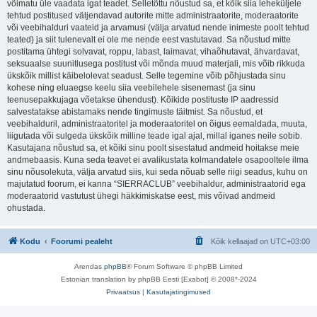
võimatu üle vaadata igat teadet. Selletõttu nõustud sa, et kõik siia leheküljele
tehtud postitused väljendavad autorite mitte administraatorite, moderaatorite
või veebihalduri vaateid ja arvamusi (välja arvatud nende inimeste poolt tehtud
teated) ja siit tulenevalt ei ole me nende eest vastutavad. Sa nõustud mitte
postitama ühtegi solvavat, roppu, labast, laimavat, vihaõhutavat, ähvardavat,
seksuaalse suunitlusega postitust või mõnda muud materjali, mis võib rikkuda
ükskõik millist käibelolevat seadust. Selle tegemine võib põhjustada sinu
kohese ning eluaegse keelu siia veebilehele sisenemast (ja sinu
teenusepakkujaga võetakse ühendust). Kõikide postituste IP aadressid
salvestatakse abistamaks nende tingimuste täitmist. Sa nõustud, et
veebihalduril, administraatoritel ja moderaatoritel on õigus eemaldada, muuta,
liigutada või sulgeda ükskõik milline teade igal ajal, millal iganes neile sobib.
Kasutajana nõustud sa, et kõiki sinu poolt sisestatud andmeid hoitakse meie
andmebaasis. Kuna seda teavet ei avalikustata kolmandatele osapooltele ilma
sinu nõusolekuta, välja arvatud siis, kui seda nõuab selle riigi seadus, kuhu on
majutatud foorum, ei kanna “SIERRACLUB” veebihaldur, administraatorid ega
moderaatorid vastutust ühegi häkkimiskatse eest, mis võivad andmeid
ohustada.
Kodu
Foorumi pealeht
Kõik kellaajad on
UTC+03:00
Arendas
phpBB
® Forum Software © phpBB Limited
Estonian translation by phpBB Eesti [Exabot] © 2008*-2024
Privaatsus
|
Kasutajatingimused