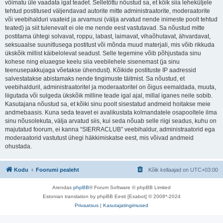
võimatu üle vaadata igat teadet. Selletõttu nõustud sa, et kõik siia leheküljele
tehtud postitused väljendavad autorite mitte administraatorite, moderaatorite
või veebihalduri vaateid ja arvamusi (välja arvatud nende inimeste poolt tehtud
teated) ja siit tulenevalt ei ole me nende eest vastutavad. Sa nõustud mitte
postitama ühtegi solvavat, roppu, labast, laimavat, vihaõhutavat, ähvardavat,
seksuaalse suunitlusega postitust või mõnda muud materjali, mis võib rikkuda
ükskõik millist käibelolevat seadust. Selle tegemine võib põhjustada sinu
kohese ning eluaegse keelu siia veebilehele sisenemast (ja sinu
teenusepakkujaga võetakse ühendust). Kõikide postituste IP aadressid
salvestatakse abistamaks nende tingimuste täitmist. Sa nõustud, et
veebihalduril, administraatoritel ja moderaatoritel on õigus eemaldada, muuta,
liigutada või sulgeda ükskõik milline teade igal ajal, millal iganes neile sobib.
Kasutajana nõustud sa, et kõiki sinu poolt sisestatud andmeid hoitakse meie
andmebaasis. Kuna seda teavet ei avalikustata kolmandatele osapooltele ilma
sinu nõusolekuta, välja arvatud siis, kui seda nõuab selle riigi seadus, kuhu on
majutatud foorum, ei kanna “SIERRACLUB” veebihaldur, administraatorid ega
moderaatorid vastutust ühegi häkkimiskatse eest, mis võivad andmeid
ohustada.
Kodu
Foorumi pealeht
Kõik kellaajad on
UTC+03:00
Arendas
phpBB
® Forum Software © phpBB Limited
Estonian translation by phpBB Eesti [Exabot] © 2008*-2024
Privaatsus
|
Kasutajatingimused