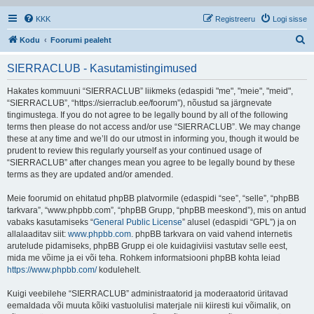
KKK
Registreeru
Logi sisse
O
Kodu
Foorumi pealeht
t
SIERRACLUB - Kasutamistingimused
s
i
Hakates kommuuni “SIERRACLUB” liikmeks (edaspidi "me", "meie", "meid",
“SIERRACLUB”, “https://sierraclub.ee/foorum”), nõustud sa järgnevate
tingimustega. If you do not agree to be legally bound by all of the following
terms then please do not access and/or use “SIERRACLUB”. We may change
these at any time and we’ll do our utmost in informing you, though it would be
prudent to review this regularly yourself as your continued usage of
“SIERRACLUB” after changes mean you agree to be legally bound by these
terms as they are updated and/or amended.
Meie foorumid on ehitatud phpBB platvormile (edaspidi “see”, “selle”, “phpBB
tarkvara”, “www.phpbb.com”, “phpBB Grupp, “phpBB meeskond”), mis on antud
vabaks kasutamiseks “
General Public License
” alusel (edaspidi “GPL”) ja on
allalaaditav siit:
www.phpbb.com
. phpBB tarkvara on vaid vahend internetis
arutelude pidamiseks, phpBB Grupp ei ole kuidagiviisi vastutav selle eest,
mida me võime ja ei või teha. Rohkem informatsiooni phpBB kohta leiad
https://www.phpbb.com/
kodulehelt.
Kuigi veebilehe “SIERRACLUB” administraatorid ja moderaatorid üritavad
eemaldada või muuta kõiki vastuolulisi materjale nii kiiresti kui võimalik, on