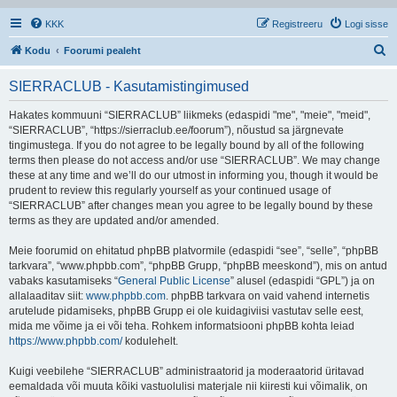
KKK
Registreeru
Logi sisse
O
Kodu
Foorumi pealeht
t
SIERRACLUB - Kasutamistingimused
s
i
Hakates kommuuni “SIERRACLUB” liikmeks (edaspidi "me", "meie", "meid",
“SIERRACLUB”, “https://sierraclub.ee/foorum”), nõustud sa järgnevate
tingimustega. If you do not agree to be legally bound by all of the following
terms then please do not access and/or use “SIERRACLUB”. We may change
these at any time and we’ll do our utmost in informing you, though it would be
prudent to review this regularly yourself as your continued usage of
“SIERRACLUB” after changes mean you agree to be legally bound by these
terms as they are updated and/or amended.
Meie foorumid on ehitatud phpBB platvormile (edaspidi “see”, “selle”, “phpBB
tarkvara”, “www.phpbb.com”, “phpBB Grupp, “phpBB meeskond”), mis on antud
vabaks kasutamiseks “
General Public License
” alusel (edaspidi “GPL”) ja on
allalaaditav siit:
www.phpbb.com
. phpBB tarkvara on vaid vahend internetis
arutelude pidamiseks, phpBB Grupp ei ole kuidagiviisi vastutav selle eest,
mida me võime ja ei või teha. Rohkem informatsiooni phpBB kohta leiad
https://www.phpbb.com/
kodulehelt.
Kuigi veebilehe “SIERRACLUB” administraatorid ja moderaatorid üritavad
eemaldada või muuta kõiki vastuolulisi materjale nii kiiresti kui võimalik, on