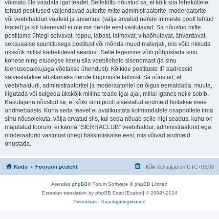
võimatu üle vaadata igat teadet. Selletõttu nõustud sa, et kõik siia leheküljele
tehtud postitused väljendavad autorite mitte administraatorite, moderaatorite
või veebihalduri vaateid ja arvamusi (välja arvatud nende inimeste poolt tehtud
teated) ja siit tulenevalt ei ole me nende eest vastutavad. Sa nõustud mitte
postitama ühtegi solvavat, roppu, labast, laimavat, vihaõhutavat, ähvardavat,
seksuaalse suunitlusega postitust või mõnda muud materjali, mis võib rikkuda
ükskõik millist käibelolevat seadust. Selle tegemine võib põhjustada sinu
kohese ning eluaegse keelu siia veebilehele sisenemast (ja sinu
teenusepakkujaga võetakse ühendust). Kõikide postituste IP aadressid
salvestatakse abistamaks nende tingimuste täitmist. Sa nõustud, et
veebihalduril, administraatoritel ja moderaatoritel on õigus eemaldada, muuta,
liigutada või sulgeda ükskõik milline teade igal ajal, millal iganes neile sobib.
Kasutajana nõustud sa, et kõiki sinu poolt sisestatud andmeid hoitakse meie
andmebaasis. Kuna seda teavet ei avalikustata kolmandatele osapooltele ilma
sinu nõusolekuta, välja arvatud siis, kui seda nõuab selle riigi seadus, kuhu on
majutatud foorum, ei kanna “SIERRACLUB” veebihaldur, administraatorid ega
moderaatorid vastutust ühegi häkkimiskatse eest, mis võivad andmeid
ohustada.
Kodu
Foorumi pealeht
Kõik kellaajad on
UTC+03:00
Arendas
phpBB
® Forum Software © phpBB Limited
Estonian translation by phpBB Eesti [Exabot] © 2008*-2024
Privaatsus
|
Kasutajatingimused