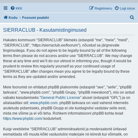
KKK
Registreeru
Logi sisse
O
Kodu
Foorumi pealeht
t
SIERRACLUB - Kasutamistingimused
s
i
Hakates kommuuni “SIERRACLUB” liikmeks (edaspidi "me", "meie", "meid",
“SIERRACLUB”, “https://sierraclub.ee/foorum”), nõustud sa järgnevate
tingimustega. If you do not agree to be legally bound by all of the following
terms then please do not access and/or use “SIERRACLUB”. We may change
these at any time and we’ll do our utmost in informing you, though it would be
prudent to review this regularly yourself as your continued usage of
“SIERRACLUB” after changes mean you agree to be legally bound by these
terms as they are updated and/or amended.
Meie foorumid on ehitatud phpBB platvormile (edaspidi “see”, “selle”, “phpBB
tarkvara”, “www.phpbb.com”, “phpBB Grupp, “phpBB meeskond”), mis on antud
vabaks kasutamiseks “
General Public License
” alusel (edaspidi “GPL”) ja on
allalaaditav siit:
www.phpbb.com
. phpBB tarkvara on vaid vahend internetis
arutelude pidamiseks, phpBB Grupp ei ole kuidagiviisi vastutav selle eest,
mida me võime ja ei või teha. Rohkem informatsiooni phpBB kohta leiad
https://www.phpbb.com/
kodulehelt.
Kuigi veebilehe “SIERRACLUB” administraatorid ja moderaatorid üritavad
eemaldada või muuta kõiki vastuolulisi materjale nii kiiresti kui võimalik, on