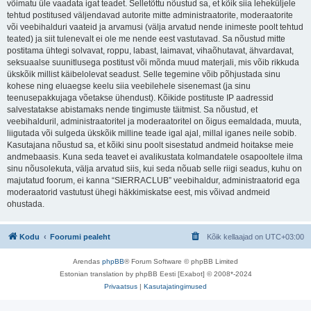
võimatu üle vaadata igat teadet. Selletõttu nõustud sa, et kõik siia leheküljele
tehtud postitused väljendavad autorite mitte administraatorite, moderaatorite
või veebihalduri vaateid ja arvamusi (välja arvatud nende inimeste poolt tehtud
teated) ja siit tulenevalt ei ole me nende eest vastutavad. Sa nõustud mitte
postitama ühtegi solvavat, roppu, labast, laimavat, vihaõhutavat, ähvardavat,
seksuaalse suunitlusega postitust või mõnda muud materjali, mis võib rikkuda
ükskõik millist käibelolevat seadust. Selle tegemine võib põhjustada sinu
kohese ning eluaegse keelu siia veebilehele sisenemast (ja sinu
teenusepakkujaga võetakse ühendust). Kõikide postituste IP aadressid
salvestatakse abistamaks nende tingimuste täitmist. Sa nõustud, et
veebihalduril, administraatoritel ja moderaatoritel on õigus eemaldada, muuta,
liigutada või sulgeda ükskõik milline teade igal ajal, millal iganes neile sobib.
Kasutajana nõustud sa, et kõiki sinu poolt sisestatud andmeid hoitakse meie
andmebaasis. Kuna seda teavet ei avalikustata kolmandatele osapooltele ilma
sinu nõusolekuta, välja arvatud siis, kui seda nõuab selle riigi seadus, kuhu on
majutatud foorum, ei kanna “SIERRACLUB” veebihaldur, administraatorid ega
moderaatorid vastutust ühegi häkkimiskatse eest, mis võivad andmeid
ohustada.
Kodu
Foorumi pealeht
Kõik kellaajad on
UTC+03:00
Arendas
phpBB
® Forum Software © phpBB Limited
Estonian translation by phpBB Eesti [Exabot] © 2008*-2024
Privaatsus
|
Kasutajatingimused