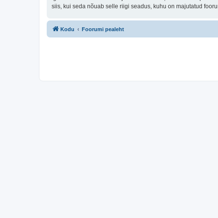
siis, kui seda nõuab selle riigi seadus, kuhu on majutatud fo
Kodu
Foorumi pealeht