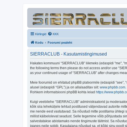
Kiirlingid
KKK
Kodu
Foorumi pealeht
SIERRACLUB - Kasutamistingimused
Hakates kommuuni “SIERRACLUB” liikmeks (edaspidi "me", "meie"
the following terms then please do not access and/or use “SIER
as your continued usage of “SIERRACLUB” after changes mean 
Meie foorumid on ehitatud phpBB platvormile (edaspidi “see”,
alusel (edaspidi “GPL”) ja on allalaaditav siit:
www.phpbb.com
.
Rohkem informatsiooni phpBB kohta leiad
https://www.phpbb.
Kuigi veebilehe “SIERRACLUB” administraatorid ja moderaatorid ü
kõik siia leheküljele tehtud postitused väljendavad autorite mitt
me nende eest vastutavad. Sa nõustud mitte postitama ühtegi so
millist käibelolevat seadust. Selle tegemine võib põhjustada s
salvestatakse abistamaks nende tingimuste täitmist. Sa nõustud, 
iganes neile sobib. Kasutajana nõustud sa, et kõiki sinu pool