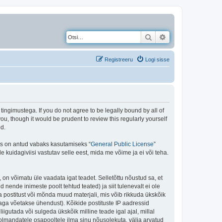
Otsi
Täiendatud otsing
Registreeru
Logi sisse
gimustega. If you do not agree to be legally bound by all of
, though it would be prudent to review this regularly yourself
d.
is on antud vabaks kasutamiseks “
General Public License
”
kuidagiviisi vastutav selle eest, mida me võime ja ei või teha.
 on võimatu üle vaadata igat teadet. Selletõttu nõustud sa, et
 nende inimeste poolt tehtud teated) ja siit tulenevalt ei ole
 postitust või mõnda muud materjali, mis võib rikkuda ükskõik
aga võetakse ühendust). Kõikide postituste IP aadressid
igutada või sulgeda ükskõik milline teade igal ajal, millal
olmandatele osapooltele ilma sinu nõusolekuta, välja arvatud