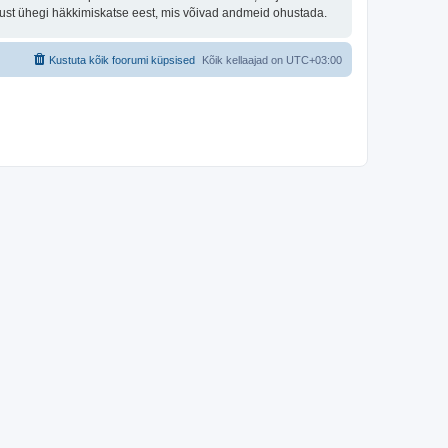
tust ühegi häkkimiskatse eest, mis võivad andmeid ohustada.
Kustuta kõik foorumi küpsised
Kõik kellaajad on
UTC+03:00