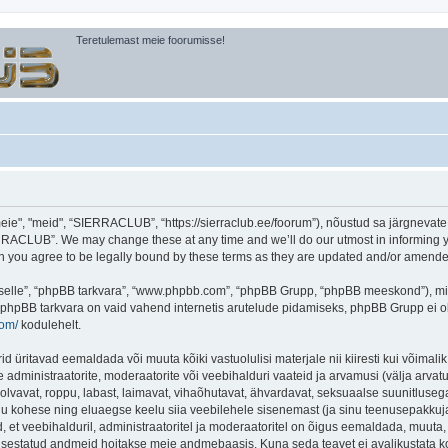
Teretulemast meie foorumisse!
, "meid", “SIERRACLUB”, “https://sierraclub.ee/foorum”), nõustud sa järgnevate tin
RACLUB”. We may change these at any time and we’ll do our utmost in informing you
you agree to be legally bound by these terms as they are updated and/or amende
 “selle”, “phpBB tarkvara”, “www.phpbb.com”, “phpBB Grupp, “phpBB meeskond”), m
 phpBB tarkvara on vaid vahend internetis arutelude pidamiseks, phpBB Grupp ei ole 
com/
kodulehelt.
ritavad eemaldada või muuta kõiki vastuolulisi materjale nii kiiresti kui võimalik,
e administraatorite, moderaatorite või veebihalduri vaateid ja arvamusi (välja arvatud
lvavat, roppu, labast, laimavat, vihaõhutavat, ähvardavat, seksuaalse suunitlusega
inu kohese ning eluaegse keelu siia veebilehele sisenemast (ja sinu teenusepakkuj
et veebihalduril, administraatoritel ja moderaatoritel on õigus eemaldada, muuta, li
t sisestatud andmeid hoitakse meie andmebaasis. Kuna seda teavet ei avalikustata k