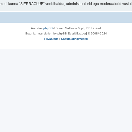
orum, ei kanna “SIERRACLUB” veebihaldur, administraatorid ega moderaatorid vastu
Arendas
phpBB
® Forum Software © phpBB Limited
Estonian translation by phpBB Eesti [Exabot] © 2008*-2024
Privaatsus
|
Kasutajatingimused