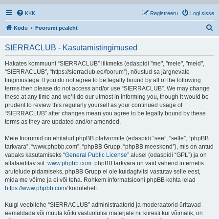
KKK
Registreeru
Logi sisse
O
Kodu
Foorumi pealeht
t
SIERRACLUB - Kasutamistingimused
s
i
Hakates kommuuni “SIERRACLUB” liikmeks (edaspidi "me", "meie", "meid",
“SIERRACLUB”, “https://sierraclub.ee/foorum”), nõustud sa järgnevate
tingimustega. If you do not agree to be legally bound by all of the following
terms then please do not access and/or use “SIERRACLUB”. We may change
these at any time and we’ll do our utmost in informing you, though it would be
prudent to review this regularly yourself as your continued usage of
“SIERRACLUB” after changes mean you agree to be legally bound by these
terms as they are updated and/or amended.
Meie foorumid on ehitatud phpBB platvormile (edaspidi “see”, “selle”, “phpBB
tarkvara”, “www.phpbb.com”, “phpBB Grupp, “phpBB meeskond”), mis on antud
vabaks kasutamiseks “
General Public License
” alusel (edaspidi “GPL”) ja on
allalaaditav siit:
www.phpbb.com
. phpBB tarkvara on vaid vahend internetis
arutelude pidamiseks, phpBB Grupp ei ole kuidagiviisi vastutav selle eest,
mida me võime ja ei või teha. Rohkem informatsiooni phpBB kohta leiad
https://www.phpbb.com/
kodulehelt.
Kuigi veebilehe “SIERRACLUB” administraatorid ja moderaatorid üritavad
eemaldada või muuta kõiki vastuolulisi materjale nii kiiresti kui võimalik, on