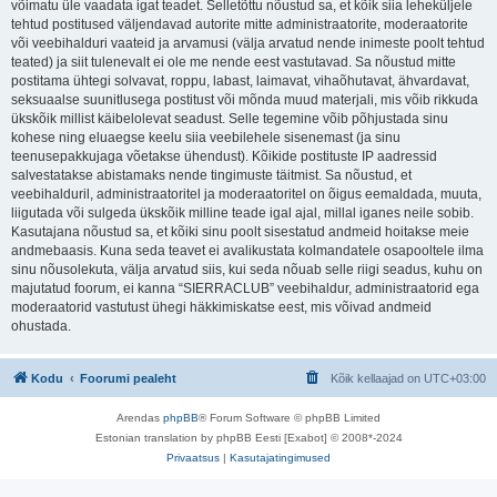
võimatu üle vaadata igat teadet. Selletõttu nõustud sa, et kõik siia leheküljele
tehtud postitused väljendavad autorite mitte administraatorite, moderaatorite
või veebihalduri vaateid ja arvamusi (välja arvatud nende inimeste poolt tehtud
teated) ja siit tulenevalt ei ole me nende eest vastutavad. Sa nõustud mitte
postitama ühtegi solvavat, roppu, labast, laimavat, vihaõhutavat, ähvardavat,
seksuaalse suunitlusega postitust või mõnda muud materjali, mis võib rikkuda
ükskõik millist käibelolevat seadust. Selle tegemine võib põhjustada sinu
kohese ning eluaegse keelu siia veebilehele sisenemast (ja sinu
teenusepakkujaga võetakse ühendust). Kõikide postituste IP aadressid
salvestatakse abistamaks nende tingimuste täitmist. Sa nõustud, et
veebihalduril, administraatoritel ja moderaatoritel on õigus eemaldada, muuta,
liigutada või sulgeda ükskõik milline teade igal ajal, millal iganes neile sobib.
Kasutajana nõustud sa, et kõiki sinu poolt sisestatud andmeid hoitakse meie
andmebaasis. Kuna seda teavet ei avalikustata kolmandatele osapooltele ilma
sinu nõusolekuta, välja arvatud siis, kui seda nõuab selle riigi seadus, kuhu on
majutatud foorum, ei kanna “SIERRACLUB” veebihaldur, administraatorid ega
moderaatorid vastutust ühegi häkkimiskatse eest, mis võivad andmeid
ohustada.
Kodu
Foorumi pealeht
Kõik kellaajad on
UTC+03:00
Arendas
phpBB
® Forum Software © phpBB Limited
Estonian translation by phpBB Eesti [Exabot] © 2008*-2024
Privaatsus
|
Kasutajatingimused