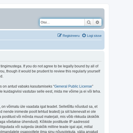
Otsi
Täiendatud otsing
Registreeru
Logi sisse
gimustega. If you do not agree to be legally bound by all of
, though it would be prudent to review this regularly yourself
d.
is on antud vabaks kasutamiseks “
General Public License
”
kuidagiviisi vastutav selle eest, mida me võime ja ei või teha.
 on võimatu üle vaadata igat teadet. Selletõttu nõustud sa, et
 nende inimeste poolt tehtud teated) ja siit tulenevalt ei ole
 postitust või mõnda muud materjali, mis võib rikkuda ükskõik
aga võetakse ühendust). Kõikide postituste IP aadressid
igutada või sulgeda ükskõik milline teade igal ajal, millal
olmandatele osapooltele ilma sinu nõusolekuta, välja arvatud