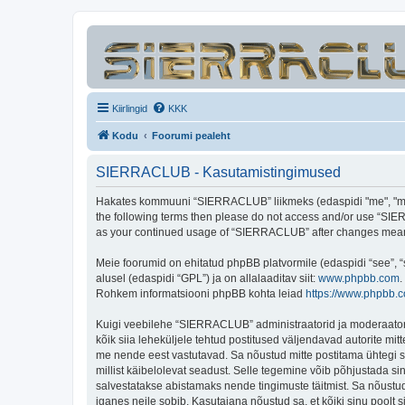
Kiirlingid
KKK
Kodu
Foorumi pealeht
SIERRACLUB - Kasutamistingimused
Hakates kommuuni “SIERRACLUB” liikmeks (edaspidi "me", "meie"
the following terms then please do not access and/or use “SIER
as your continued usage of “SIERRACLUB” after changes mean 
Meie foorumid on ehitatud phpBB platvormile (edaspidi “see”,
alusel (edaspidi “GPL”) ja on allalaaditav siit:
www.phpbb.com
.
Rohkem informatsiooni phpBB kohta leiad
https://www.phpbb.
Kuigi veebilehe “SIERRACLUB” administraatorid ja moderaatorid ü
kõik siia leheküljele tehtud postitused väljendavad autorite mitt
me nende eest vastutavad. Sa nõustud mitte postitama ühtegi so
millist käibelolevat seadust. Selle tegemine võib põhjustada s
salvestatakse abistamaks nende tingimuste täitmist. Sa nõustud, 
iganes neile sobib. Kasutajana nõustud sa, et kõiki sinu pool