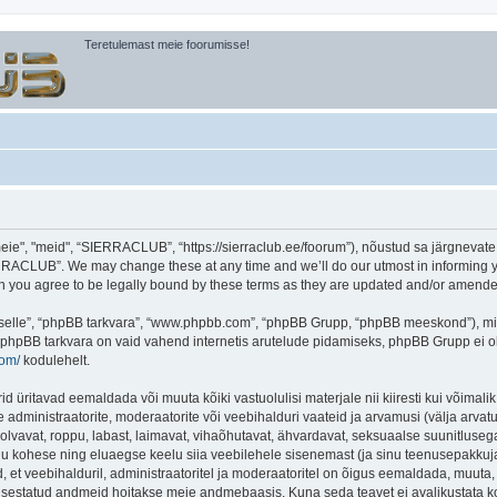
Teretulemast meie foorumisse!
, "meid", “SIERRACLUB”, “https://sierraclub.ee/foorum”), nõustud sa järgnevate tin
RACLUB”. We may change these at any time and we’ll do our utmost in informing you
you agree to be legally bound by these terms as they are updated and/or amende
 “selle”, “phpBB tarkvara”, “www.phpbb.com”, “phpBB Grupp, “phpBB meeskond”), m
 phpBB tarkvara on vaid vahend internetis arutelude pidamiseks, phpBB Grupp ei ole 
com/
kodulehelt.
ritavad eemaldada või muuta kõiki vastuolulisi materjale nii kiiresti kui võimalik,
e administraatorite, moderaatorite või veebihalduri vaateid ja arvamusi (välja arvatud
lvavat, roppu, labast, laimavat, vihaõhutavat, ähvardavat, seksuaalse suunitlusega
inu kohese ning eluaegse keelu siia veebilehele sisenemast (ja sinu teenusepakkuj
et veebihalduril, administraatoritel ja moderaatoritel on õigus eemaldada, muuta, li
t sisestatud andmeid hoitakse meie andmebaasis. Kuna seda teavet ei avalikustata k