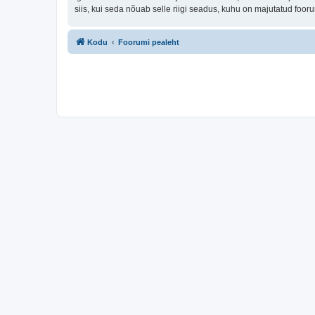
siis, kui seda nõuab selle riigi seadus, kuhu on majutatud fo
Kodu
Foorumi pealeht