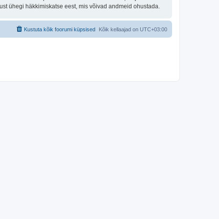
tust ühegi häkkimiskatse eest, mis võivad andmeid ohustada.
Kustuta kõik foorumi küpsised
Kõik kellaajad on
UTC+03:00