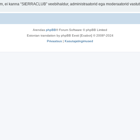
orum, ei kanna “SIERRACLUB” veebihaldur, administraatorid ega moderaatorid vastu
Arendas
phpBB
® Forum Software © phpBB Limited
Estonian translation by phpBB Eesti [Exabot] © 2008*-2024
Privaatsus
|
Kasutajatingimused