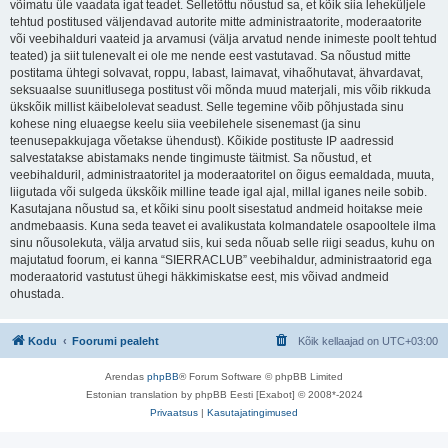
võimatu üle vaadata igat teadet. Selletõttu nõustud sa, et kõik siia leheküljele
tehtud postitused väljendavad autorite mitte administraatorite, moderaatorite
või veebihalduri vaateid ja arvamusi (välja arvatud nende inimeste poolt tehtud
teated) ja siit tulenevalt ei ole me nende eest vastutavad. Sa nõustud mitte
postitama ühtegi solvavat, roppu, labast, laimavat, vihaõhutavat, ähvardavat,
seksuaalse suunitlusega postitust või mõnda muud materjali, mis võib rikkuda
ükskõik millist käibelolevat seadust. Selle tegemine võib põhjustada sinu
kohese ning eluaegse keelu siia veebilehele sisenemast (ja sinu
teenusepakkujaga võetakse ühendust). Kõikide postituste IP aadressid
salvestatakse abistamaks nende tingimuste täitmist. Sa nõustud, et
veebihalduril, administraatoritel ja moderaatoritel on õigus eemaldada, muuta,
liigutada või sulgeda ükskõik milline teade igal ajal, millal iganes neile sobib.
Kasutajana nõustud sa, et kõiki sinu poolt sisestatud andmeid hoitakse meie
andmebaasis. Kuna seda teavet ei avalikustata kolmandatele osapooltele ilma
sinu nõusolekuta, välja arvatud siis, kui seda nõuab selle riigi seadus, kuhu on
majutatud foorum, ei kanna “SIERRACLUB” veebihaldur, administraatorid ega
moderaatorid vastutust ühegi häkkimiskatse eest, mis võivad andmeid
ohustada.
Kodu
Foorumi pealeht
Kõik kellaajad on
UTC+03:00
Arendas
phpBB
® Forum Software © phpBB Limited
Estonian translation by phpBB Eesti [Exabot] © 2008*-2024
Privaatsus
|
Kasutajatingimused