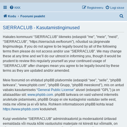
KKK
Registreeru
Logi sisse
O
Kodu
Foorumi pealeht
t
SIERRACLUB - Kasutamistingimused
s
i
Hakates kommuuni “SIERRACLUB” liikmeks (edaspidi "me", "meie", "meid",
“SIERRACLUB”, “https://sierraclub.ee/foorum”), nõustud sa järgnevate
tingimustega. If you do not agree to be legally bound by all of the following
terms then please do not access and/or use “SIERRACLUB”. We may change
these at any time and we’ll do our utmost in informing you, though it would be
prudent to review this regularly yourself as your continued usage of
“SIERRACLUB” after changes mean you agree to be legally bound by these
terms as they are updated and/or amended.
Meie foorumid on ehitatud phpBB platvormile (edaspidi “see”, “selle”, “phpBB
tarkvara”, “www.phpbb.com”, “phpBB Grupp, “phpBB meeskond”), mis on antud
vabaks kasutamiseks “
General Public License
” alusel (edaspidi “GPL”) ja on
allalaaditav siit:
www.phpbb.com
. phpBB tarkvara on vaid vahend internetis
arutelude pidamiseks, phpBB Grupp ei ole kuidagiviisi vastutav selle eest,
mida me võime ja ei või teha. Rohkem informatsiooni phpBB kohta leiad
https://www.phpbb.com/
kodulehelt.
Kuigi veebilehe “SIERRACLUB” administraatorid ja moderaatorid üritavad
eemaldada või muuta kõiki vastuolulisi materjale nii kiiresti kui võimalik, on