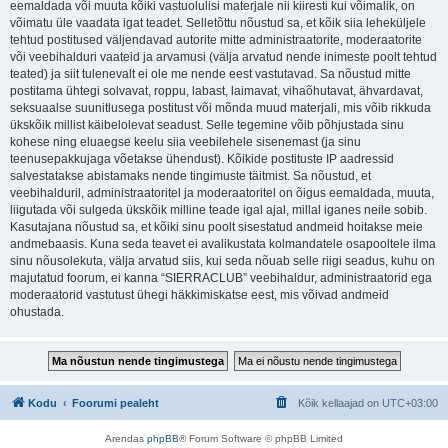
eemaldada või muuta kõiki vastuolulisi materjale nii kiiresti kui võimalik, on
võimatu üle vaadata igat teadet. Selletõttu nõustud sa, et kõik siia leheküljele
tehtud postitused väljendavad autorite mitte administraatorite, moderaatorite
või veebihalduri vaateid ja arvamusi (välja arvatud nende inimeste poolt tehtud
teated) ja siit tulenevalt ei ole me nende eest vastutavad. Sa nõustud mitte
postitama ühtegi solvavat, roppu, labast, laimavat, vihaõhutavat, ähvardavat,
seksuaalse suunitlusega postitust või mõnda muud materjali, mis võib rikkuda
ükskõik millist käibelolevat seadust. Selle tegemine võib põhjustada sinu
kohese ning eluaegse keelu siia veebilehele sisenemast (ja sinu
teenusepakkujaga võetakse ühendust). Kõikide postituste IP aadressid
salvestatakse abistamaks nende tingimuste täitmist. Sa nõustud, et
veebihalduril, administraatoritel ja moderaatoritel on õigus eemaldada, muuta,
liigutada või sulgeda ükskõik milline teade igal ajal, millal iganes neile sobib.
Kasutajana nõustud sa, et kõiki sinu poolt sisestatud andmeid hoitakse meie
andmebaasis. Kuna seda teavet ei avalikustata kolmandatele osapooltele ilma
sinu nõusolekuta, välja arvatud siis, kui seda nõuab selle riigi seadus, kuhu on
majutatud foorum, ei kanna “SIERRACLUB” veebihaldur, administraatorid ega
moderaatorid vastutust ühegi häkkimiskatse eest, mis võivad andmeid
ohustada.
Kodu
Foorumi pealeht
Kõik kellaajad on
UTC+03:00
Arendas
phpBB
® Forum Software © phpBB Limited