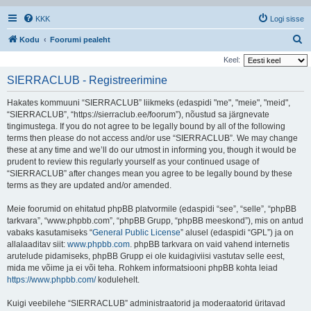
KKK
Logi sisse
O
Kodu
Foorumi pealeht
t
Keel:
s
SIERRACLUB - Registreerimine
i
Hakates kommuuni “SIERRACLUB” liikmeks (edaspidi "me", "meie", "meid",
“SIERRACLUB”, “https://sierraclub.ee/foorum”), nõustud sa järgnevate
tingimustega. If you do not agree to be legally bound by all of the following
terms then please do not access and/or use “SIERRACLUB”. We may change
these at any time and we’ll do our utmost in informing you, though it would be
prudent to review this regularly yourself as your continued usage of
“SIERRACLUB” after changes mean you agree to be legally bound by these
terms as they are updated and/or amended.
Meie foorumid on ehitatud phpBB platvormile (edaspidi “see”, “selle”, “phpBB
tarkvara”, “www.phpbb.com”, “phpBB Grupp, “phpBB meeskond”), mis on antud
vabaks kasutamiseks “
General Public License
” alusel (edaspidi “GPL”) ja on
allalaaditav siit:
www.phpbb.com
. phpBB tarkvara on vaid vahend internetis
arutelude pidamiseks, phpBB Grupp ei ole kuidagiviisi vastutav selle eest,
mida me võime ja ei või teha. Rohkem informatsiooni phpBB kohta leiad
https://www.phpbb.com/
kodulehelt.
Kuigi veebilehe “SIERRACLUB” administraatorid ja moderaatorid üritavad