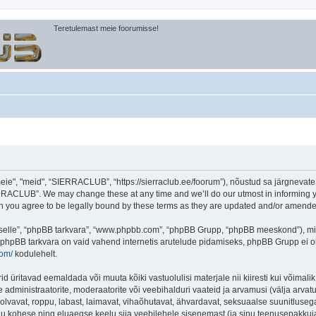
Teretulemast meie foorumisse!
, "meid", “SIERRACLUB”, “https://sierraclub.ee/foorum”), nõustud sa järgnevate tin
RACLUB”. We may change these at any time and we’ll do our utmost in informing you
you agree to be legally bound by these terms as they are updated and/or amende
 “selle”, “phpBB tarkvara”, “www.phpbb.com”, “phpBB Grupp, “phpBB meeskond”), m
 phpBB tarkvara on vaid vahend internetis arutelude pidamiseks, phpBB Grupp ei ole 
com/
kodulehelt.
ritavad eemaldada või muuta kõiki vastuolulisi materjale nii kiiresti kui võimalik,
e administraatorite, moderaatorite või veebihalduri vaateid ja arvamusi (välja arvatud
lvavat, roppu, labast, laimavat, vihaõhutavat, ähvardavat, seksuaalse suunitlusega
inu kohese ning eluaegse keelu siia veebilehele sisenemast (ja sinu teenusepakkuj