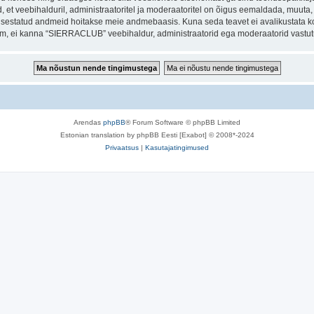
et veebihalduril, administraatoritel ja moderaatoritel on õigus eemaldada, muuta, li
t sisestatud andmeid hoitakse meie andmebaasis. Kuna seda teavet ei avalikustata k
orum, ei kanna “SIERRACLUB” veebihaldur, administraatorid ega moderaatorid vastu
Arendas
phpBB
® Forum Software © phpBB Limited
Estonian translation by phpBB Eesti [Exabot] © 2008*-2024
Privaatsus
|
Kasutajatingimused