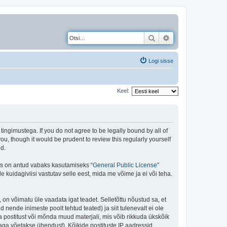
Otsi
Täiendatud otsing
Logi sisse
Keel:
gimustega. If you do not agree to be legally bound by all of
, though it would be prudent to review this regularly yourself
d.
is on antud vabaks kasutamiseks “
General Public License
”
kuidagiviisi vastutav selle eest, mida me võime ja ei või teha.
 on võimatu üle vaadata igat teadet. Selletõttu nõustud sa, et
 nende inimeste poolt tehtud teated) ja siit tulenevalt ei ole
 postitust või mõnda muud materjali, mis võib rikkuda ükskõik
aga võetakse ühendust). Kõikide postituste IP aadressid