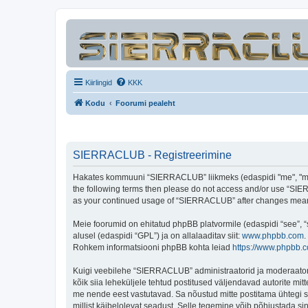
Kiirlingid
KKK
Kodu
Foorumi pealeht
SIERRACLUB - Registreerimine
Hakates kommuuni “SIERRACLUB” liikmeks (edaspidi "me", "meie"
the following terms then please do not access and/or use “SIER
as your continued usage of “SIERRACLUB” after changes mean 
Meie foorumid on ehitatud phpBB platvormile (edaspidi “see”,
alusel (edaspidi “GPL”) ja on allalaaditav siit:
www.phpbb.com
.
Rohkem informatsiooni phpBB kohta leiad
https://www.phpbb.
Kuigi veebilehe “SIERRACLUB” administraatorid ja moderaatorid ü
kõik siia leheküljele tehtud postitused väljendavad autorite mitt
me nende eest vastutavad. Sa nõustud mitte postitama ühtegi so
millist käibelolevat seadust. Selle tegemine võib põhjustada s