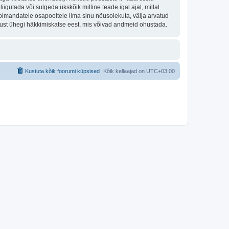
igutada või sulgeda ükskõik milline teade igal ajal, millal
olmandatele osapooltele ilma sinu nõusolekuta, välja arvatud
tust ühegi häkkimiskatse eest, mis võivad andmeid ohustada.
Kustuta kõik foorumi küpsised
Kõik kellaajad on
UTC+03:00