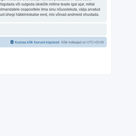
igutada või sulgeda ükskõik milline teade igal ajal, millal
olmandatele osapooltele ilma sinu nõusolekuta, välja arvatud
tust ühegi häkkimiskatse eest, mis võivad andmeid ohustada.
Kustuta kõik foorumi küpsised
Kõik kellaajad on
UTC+03:00