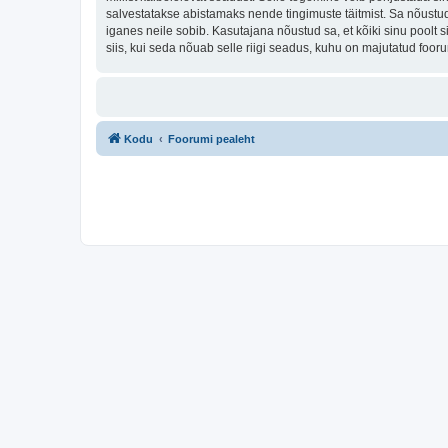
salvestatakse abistamaks nende tingimuste täitmist. Sa nõustud, 
iganes neile sobib. Kasutajana nõustud sa, et kõiki sinu pool
siis, kui seda nõuab selle riigi seadus, kuhu on majutatud fo
Kodu
Foorumi pealeht