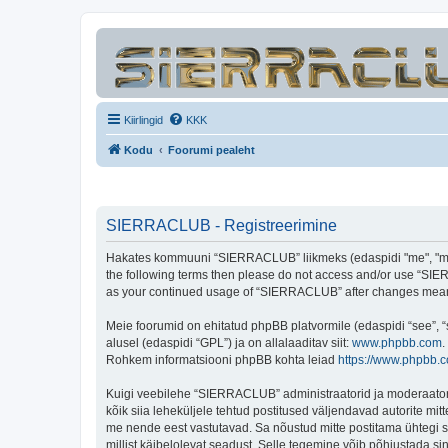
Kiirlingid
KKK
Kodu
Foorumi pealeht
SIERRACLUB - Registreerimine
Hakates kommuuni “SIERRACLUB” liikmeks (edaspidi "me", "meie"
the following terms then please do not access and/or use “SIER
as your continued usage of “SIERRACLUB” after changes mean 
Meie foorumid on ehitatud phpBB platvormile (edaspidi “see”,
alusel (edaspidi “GPL”) ja on allalaaditav siit:
www.phpbb.com
.
Rohkem informatsiooni phpBB kohta leiad
https://www.phpbb.
Kuigi veebilehe “SIERRACLUB” administraatorid ja moderaatorid ü
kõik siia leheküljele tehtud postitused väljendavad autorite mitt
me nende eest vastutavad. Sa nõustud mitte postitama ühtegi so
millist käibelolevat seadust. Selle tegemine võib põhjustada s