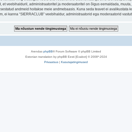
et veebihalduril, administraatoritel ja moderaatoritel on õigus eemaldada, muuta, li
t sisestatud andmeid hoitakse meie andmebaasis. Kuna seda teavet ei avalikustata k
orum, ei kanna “SIERRACLUB” veebihaldur, administraatorid ega moderaatorid vastu
Arendas
phpBB
® Forum Software © phpBB Limited
Estonian translation by phpBB Eesti [Exabot] © 2008*-2024
Privaatsus
|
Kasutajatingimused