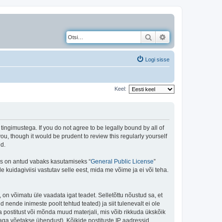
Otsi
Täiendatud otsing
Logi sisse
Keel:
gimustega. If you do not agree to be legally bound by all of
, though it would be prudent to review this regularly yourself
d.
is on antud vabaks kasutamiseks “
General Public License
”
kuidagiviisi vastutav selle eest, mida me võime ja ei või teha.
 on võimatu üle vaadata igat teadet. Selletõttu nõustud sa, et
 nende inimeste poolt tehtud teated) ja siit tulenevalt ei ole
 postitust või mõnda muud materjali, mis võib rikkuda ükskõik
aga võetakse ühendust). Kõikide postituste IP aadressid