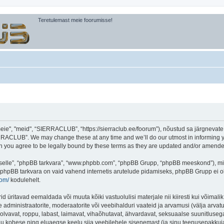
Teretulemast meie foorumisse!
, "meid", “SIERRACLUB”, “https://sierraclub.ee/foorum”), nõustud sa järgnevate tin
RACLUB”. We may change these at any time and we’ll do our utmost in informing you
you agree to be legally bound by these terms as they are updated and/or amende
 “selle”, “phpBB tarkvara”, “www.phpbb.com”, “phpBB Grupp, “phpBB meeskond”), m
 phpBB tarkvara on vaid vahend internetis arutelude pidamiseks, phpBB Grupp ei ole 
com/
kodulehelt.
ritavad eemaldada või muuta kõiki vastuolulisi materjale nii kiiresti kui võimalik,
e administraatorite, moderaatorite või veebihalduri vaateid ja arvamusi (välja arvatud
lvavat, roppu, labast, laimavat, vihaõhutavat, ähvardavat, seksuaalse suunitlusega
inu kohese ning eluaegse keelu siia veebilehele sisenemast (ja sinu teenusepakkuj