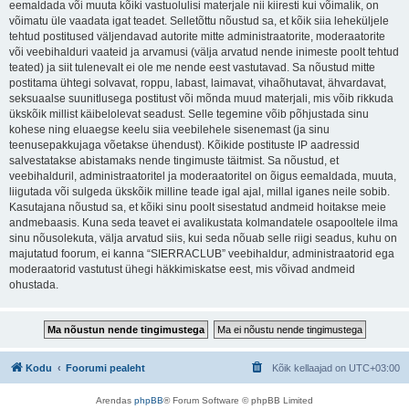
eemaldada või muuta kõiki vastuolulisi materjale nii kiiresti kui võimalik, on
võimatu üle vaadata igat teadet. Selletõttu nõustud sa, et kõik siia leheküljele
tehtud postitused väljendavad autorite mitte administraatorite, moderaatorite
või veebihalduri vaateid ja arvamusi (välja arvatud nende inimeste poolt tehtud
teated) ja siit tulenevalt ei ole me nende eest vastutavad. Sa nõustud mitte
postitama ühtegi solvavat, roppu, labast, laimavat, vihaõhutavat, ähvardavat,
seksuaalse suunitlusega postitust või mõnda muud materjali, mis võib rikkuda
ükskõik millist käibelolevat seadust. Selle tegemine võib põhjustada sinu
kohese ning eluaegse keelu siia veebilehele sisenemast (ja sinu
teenusepakkujaga võetakse ühendust). Kõikide postituste IP aadressid
salvestatakse abistamaks nende tingimuste täitmist. Sa nõustud, et
veebihalduril, administraatoritel ja moderaatoritel on õigus eemaldada, muuta,
liigutada või sulgeda ükskõik milline teade igal ajal, millal iganes neile sobib.
Kasutajana nõustud sa, et kõiki sinu poolt sisestatud andmeid hoitakse meie
andmebaasis. Kuna seda teavet ei avalikustata kolmandatele osapooltele ilma
sinu nõusolekuta, välja arvatud siis, kui seda nõuab selle riigi seadus, kuhu on
majutatud foorum, ei kanna “SIERRACLUB” veebihaldur, administraatorid ega
moderaatorid vastutust ühegi häkkimiskatse eest, mis võivad andmeid
ohustada.
Kodu
Foorumi pealeht
Kõik kellaajad on
UTC+03:00
Arendas
phpBB
® Forum Software © phpBB Limited