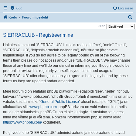
KKK
Logi sisse
O
Kodu
Foorumi pealeht
t
Keel:
s
SIERRACLUB - Registreerimine
i
Hakates kommuuni “SIERRACLUB” liikmeks (edaspidi "me", "meie", "meid",
“SIERRACLUB”, “https://sierraclub.ee/foorum”), nõustud sa järgnevate
tingimustega. If you do not agree to be legally bound by all of the following
terms then please do not access and/or use “SIERRACLUB”. We may change
these at any time and we’ll do our utmost in informing you, though it would be
prudent to review this regularly yourself as your continued usage of
“SIERRACLUB” after changes mean you agree to be legally bound by these
terms as they are updated and/or amended.
Meie foorumid on ehitatud phpBB platvormile (edaspidi “see”, “selle”, “phpBB
tarkvara”, “www.phpbb.com”, “phpBB Grupp, “phpBB meeskond”), mis on antud
vabaks kasutamiseks “
General Public License
” alusel (edaspidi “GPL”) ja on
allalaaditav siit:
www.phpbb.com
. phpBB tarkvara on vaid vahend internetis
arutelude pidamiseks, phpBB Grupp ei ole kuidagiviisi vastutav selle eest,
mida me võime ja ei või teha. Rohkem informatsiooni phpBB kohta leiad
https://www.phpbb.com/
kodulehelt.
Kuigi veebilehe “SIERRACLUB” administraatorid ja moderaatorid üritavad