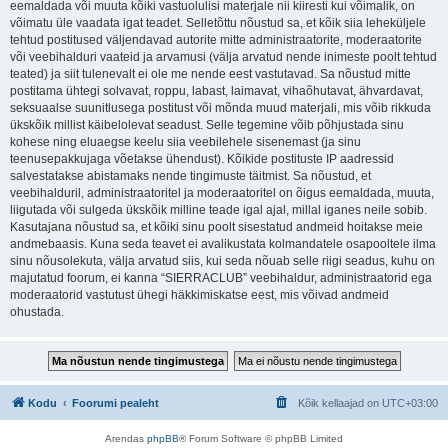
eemaldada või muuta kõiki vastuolulisi materjale nii kiiresti kui võimalik, on
võimatu üle vaadata igat teadet. Selletõttu nõustud sa, et kõik siia leheküljele
tehtud postitused väljendavad autorite mitte administraatorite, moderaatorite
või veebihalduri vaateid ja arvamusi (välja arvatud nende inimeste poolt tehtud
teated) ja siit tulenevalt ei ole me nende eest vastutavad. Sa nõustud mitte
postitama ühtegi solvavat, roppu, labast, laimavat, vihaõhutavat, ähvardavat,
seksuaalse suunitlusega postitust või mõnda muud materjali, mis võib rikkuda
ükskõik millist käibelolevat seadust. Selle tegemine võib põhjustada sinu
kohese ning eluaegse keelu siia veebilehele sisenemast (ja sinu
teenusepakkujaga võetakse ühendust). Kõikide postituste IP aadressid
salvestatakse abistamaks nende tingimuste täitmist. Sa nõustud, et
veebihalduril, administraatoritel ja moderaatoritel on õigus eemaldada, muuta,
liigutada või sulgeda ükskõik milline teade igal ajal, millal iganes neile sobib.
Kasutajana nõustud sa, et kõiki sinu poolt sisestatud andmeid hoitakse meie
andmebaasis. Kuna seda teavet ei avalikustata kolmandatele osapooltele ilma
sinu nõusolekuta, välja arvatud siis, kui seda nõuab selle riigi seadus, kuhu on
majutatud foorum, ei kanna “SIERRACLUB” veebihaldur, administraatorid ega
moderaatorid vastutust ühegi häkkimiskatse eest, mis võivad andmeid
ohustada.
Kodu
Foorumi pealeht
Kõik kellaajad on
UTC+03:00
Arendas
phpBB
® Forum Software © phpBB Limited