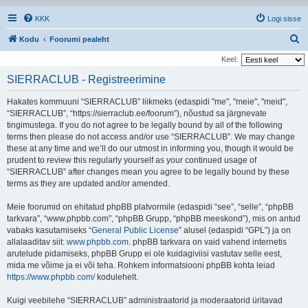
KKK
Logi sisse
O
Kodu
Foorumi pealeht
t
Keel:
s
SIERRACLUB - Registreerimine
i
Hakates kommuuni “SIERRACLUB” liikmeks (edaspidi "me", "meie", "meid",
“SIERRACLUB”, “https://sierraclub.ee/foorum”), nõustud sa järgnevate
tingimustega. If you do not agree to be legally bound by all of the following
terms then please do not access and/or use “SIERRACLUB”. We may change
these at any time and we’ll do our utmost in informing you, though it would be
prudent to review this regularly yourself as your continued usage of
“SIERRACLUB” after changes mean you agree to be legally bound by these
terms as they are updated and/or amended.
Meie foorumid on ehitatud phpBB platvormile (edaspidi “see”, “selle”, “phpBB
tarkvara”, “www.phpbb.com”, “phpBB Grupp, “phpBB meeskond”), mis on antud
vabaks kasutamiseks “
General Public License
” alusel (edaspidi “GPL”) ja on
allalaaditav siit:
www.phpbb.com
. phpBB tarkvara on vaid vahend internetis
arutelude pidamiseks, phpBB Grupp ei ole kuidagiviisi vastutav selle eest,
mida me võime ja ei või teha. Rohkem informatsiooni phpBB kohta leiad
https://www.phpbb.com/
kodulehelt.
Kuigi veebilehe “SIERRACLUB” administraatorid ja moderaatorid üritavad