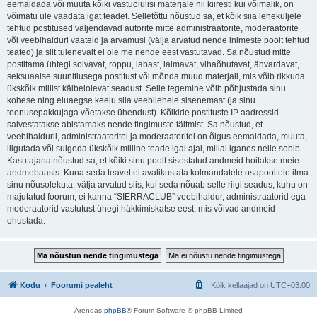
eemaldada või muuta kõiki vastuolulisi materjale nii kiiresti kui võimalik, on
võimatu üle vaadata igat teadet. Selletõttu nõustud sa, et kõik siia leheküljele
tehtud postitused väljendavad autorite mitte administraatorite, moderaatorite
või veebihalduri vaateid ja arvamusi (välja arvatud nende inimeste poolt tehtud
teated) ja siit tulenevalt ei ole me nende eest vastutavad. Sa nõustud mitte
postitama ühtegi solvavat, roppu, labast, laimavat, vihaõhutavat, ähvardavat,
seksuaalse suunitlusega postitust või mõnda muud materjali, mis võib rikkuda
ükskõik millist käibelolevat seadust. Selle tegemine võib põhjustada sinu
kohese ning eluaegse keelu siia veebilehele sisenemast (ja sinu
teenusepakkujaga võetakse ühendust). Kõikide postituste IP aadressid
salvestatakse abistamaks nende tingimuste täitmist. Sa nõustud, et
veebihalduril, administraatoritel ja moderaatoritel on õigus eemaldada, muuta,
liigutada või sulgeda ükskõik milline teade igal ajal, millal iganes neile sobib.
Kasutajana nõustud sa, et kõiki sinu poolt sisestatud andmeid hoitakse meie
andmebaasis. Kuna seda teavet ei avalikustata kolmandatele osapooltele ilma
sinu nõusolekuta, välja arvatud siis, kui seda nõuab selle riigi seadus, kuhu on
majutatud foorum, ei kanna “SIERRACLUB” veebihaldur, administraatorid ega
moderaatorid vastutust ühegi häkkimiskatse eest, mis võivad andmeid
ohustada.
Kodu
Foorumi pealeht
Kõik kellaajad on
UTC+03:00
Arendas
phpBB
® Forum Software © phpBB Limited