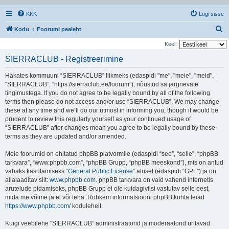
KKK
Logi sisse
O
Kodu
Foorumi pealeht
t
Keel:
s
SIERRACLUB - Registreerimine
i
Hakates kommuuni “SIERRACLUB” liikmeks (edaspidi "me", "meie", "meid",
“SIERRACLUB”, “https://sierraclub.ee/foorum”), nõustud sa järgnevate
tingimustega. If you do not agree to be legally bound by all of the following
terms then please do not access and/or use “SIERRACLUB”. We may change
these at any time and we’ll do our utmost in informing you, though it would be
prudent to review this regularly yourself as your continued usage of
“SIERRACLUB” after changes mean you agree to be legally bound by these
terms as they are updated and/or amended.
Meie foorumid on ehitatud phpBB platvormile (edaspidi “see”, “selle”, “phpBB
tarkvara”, “www.phpbb.com”, “phpBB Grupp, “phpBB meeskond”), mis on antud
vabaks kasutamiseks “
General Public License
” alusel (edaspidi “GPL”) ja on
allalaaditav siit:
www.phpbb.com
. phpBB tarkvara on vaid vahend internetis
arutelude pidamiseks, phpBB Grupp ei ole kuidagiviisi vastutav selle eest,
mida me võime ja ei või teha. Rohkem informatsiooni phpBB kohta leiad
https://www.phpbb.com/
kodulehelt.
Kuigi veebilehe “SIERRACLUB” administraatorid ja moderaatorid üritavad