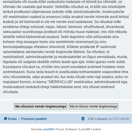
eemaldada või muuta kõiki vastuolulisi materjale nii kiiresti kui võimalik, on
võimatu üle vaadata igat teadet. Selletõttu nõustud sa, et kõik siia leheküljele
tehtud postitused väljendavad autorite mitte administraatorite, moderaatorite
või veebihalduri vaateid ja arvamusi (välja arvatud nende inimeste poolt tehtud
teated) ja siit tulenevalt ei ole me nende eest vastutavad. Sa nõustud mitte
postitama ühtegi solvavat, roppu, labast, laimavat, vihaõhutavat, ähvardavat,
seksuaalse suunitlusega postitust või mõnda muud materjali, mis võib rikkuda
ükskõik millist käibelolevat seadust. Selle tegemine võib põhjustada sinu
kohese ning eluaegse keelu siia veebilehele sisenemast (ja sinu
teenusepakkujaga võetakse ühendust). Kõikide postituste IP aadressid
salvestatakse abistamaks nende tingimuste täitmist. Sa nõustud, et
veebihalduril, administraatoritel ja moderaatoritel on õigus eemaldada, muuta,
liigutada või sulgeda ükskõik milline teade igal ajal, millal iganes neile sobib.
Kasutajana nõustud sa, et kõiki sinu poolt sisestatud andmeid hoitakse meie
andmebaasis. Kuna seda teavet ei avalikustata kolmandatele osapooltele ilma
sinu nõusolekuta, välja arvatud siis, kui seda nõuab selle riigi seadus, kuhu on
majutatud foorum, ei kanna “SIERRACLUB” veebihaldur, administraatorid ega
moderaatorid vastutust ühegi häkkimiskatse eest, mis võivad andmeid
ohustada.
Kodu
Foorumi pealeht
Kõik kellaajad on
UTC+03:00
Arendas
phpBB
® Forum Software © phpBB Limited