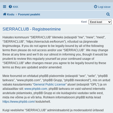
KKK
Logi sisse
O
Kodu
Foorumi pealeht
t
Keel:
s
SIERRACLUB - Registreerimine
i
Hakates kommuuni “SIERRACLUB” liikmeks (edaspidi "me", "meie", "meid",
“SIERRACLUB”, “https://sierraclub.ee/foorum”), nõustud sa järgnevate
tingimustega. If you do not agree to be legally bound by all of the following
terms then please do not access and/or use “SIERRACLUB”. We may change
these at any time and we’ll do our utmost in informing you, though it would be
prudent to review this regularly yourself as your continued usage of
“SIERRACLUB” after changes mean you agree to be legally bound by these
terms as they are updated and/or amended.
Meie foorumid on ehitatud phpBB platvormile (edaspidi “see”, “selle”, “phpBB
tarkvara”, “www.phpbb.com”, “phpBB Grupp, “phpBB meeskond”), mis on antud
vabaks kasutamiseks “
General Public License
” alusel (edaspidi “GPL”) ja on
allalaaditav siit:
www.phpbb.com
. phpBB tarkvara on vaid vahend internetis
arutelude pidamiseks, phpBB Grupp ei ole kuidagiviisi vastutav selle eest,
mida me võime ja ei või teha. Rohkem informatsiooni phpBB kohta leiad
https://www.phpbb.com/
kodulehelt.
Kuigi veebilehe “SIERRACLUB” administraatorid ja moderaatorid üritavad