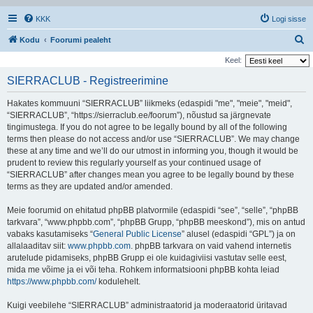
KKK
Logi sisse
O
Kodu
Foorumi pealeht
t
Keel:
s
SIERRACLUB - Registreerimine
i
Hakates kommuuni “SIERRACLUB” liikmeks (edaspidi "me", "meie", "meid",
“SIERRACLUB”, “https://sierraclub.ee/foorum”), nõustud sa järgnevate
tingimustega. If you do not agree to be legally bound by all of the following
terms then please do not access and/or use “SIERRACLUB”. We may change
these at any time and we’ll do our utmost in informing you, though it would be
prudent to review this regularly yourself as your continued usage of
“SIERRACLUB” after changes mean you agree to be legally bound by these
terms as they are updated and/or amended.
Meie foorumid on ehitatud phpBB platvormile (edaspidi “see”, “selle”, “phpBB
tarkvara”, “www.phpbb.com”, “phpBB Grupp, “phpBB meeskond”), mis on antud
vabaks kasutamiseks “
General Public License
” alusel (edaspidi “GPL”) ja on
allalaaditav siit:
www.phpbb.com
. phpBB tarkvara on vaid vahend internetis
arutelude pidamiseks, phpBB Grupp ei ole kuidagiviisi vastutav selle eest,
mida me võime ja ei või teha. Rohkem informatsiooni phpBB kohta leiad
https://www.phpbb.com/
kodulehelt.
Kuigi veebilehe “SIERRACLUB” administraatorid ja moderaatorid üritavad