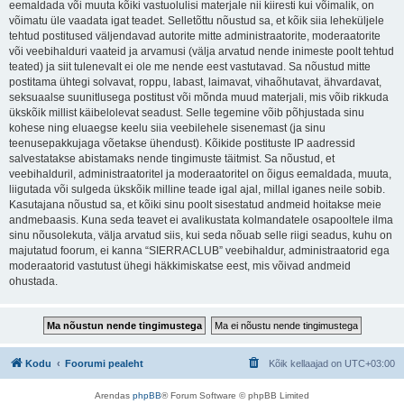
eemaldada või muuta kõiki vastuolulisi materjale nii kiiresti kui võimalik, on
võimatu üle vaadata igat teadet. Selletõttu nõustud sa, et kõik siia leheküljele
tehtud postitused väljendavad autorite mitte administraatorite, moderaatorite
või veebihalduri vaateid ja arvamusi (välja arvatud nende inimeste poolt tehtud
teated) ja siit tulenevalt ei ole me nende eest vastutavad. Sa nõustud mitte
postitama ühtegi solvavat, roppu, labast, laimavat, vihaõhutavat, ähvardavat,
seksuaalse suunitlusega postitust või mõnda muud materjali, mis võib rikkuda
ükskõik millist käibelolevat seadust. Selle tegemine võib põhjustada sinu
kohese ning eluaegse keelu siia veebilehele sisenemast (ja sinu
teenusepakkujaga võetakse ühendust). Kõikide postituste IP aadressid
salvestatakse abistamaks nende tingimuste täitmist. Sa nõustud, et
veebihalduril, administraatoritel ja moderaatoritel on õigus eemaldada, muuta,
liigutada või sulgeda ükskõik milline teade igal ajal, millal iganes neile sobib.
Kasutajana nõustud sa, et kõiki sinu poolt sisestatud andmeid hoitakse meie
andmebaasis. Kuna seda teavet ei avalikustata kolmandatele osapooltele ilma
sinu nõusolekuta, välja arvatud siis, kui seda nõuab selle riigi seadus, kuhu on
majutatud foorum, ei kanna “SIERRACLUB” veebihaldur, administraatorid ega
moderaatorid vastutust ühegi häkkimiskatse eest, mis võivad andmeid
ohustada.
Kodu
Foorumi pealeht
Kõik kellaajad on
UTC+03:00
Arendas
phpBB
® Forum Software © phpBB Limited