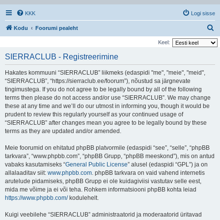
KKK
Logi sisse
O
Kodu
Foorumi pealeht
t
Keel:
s
SIERRACLUB - Registreerimine
i
Hakates kommuuni “SIERRACLUB” liikmeks (edaspidi "me", "meie", "meid",
“SIERRACLUB”, “https://sierraclub.ee/foorum”), nõustud sa järgnevate
tingimustega. If you do not agree to be legally bound by all of the following
terms then please do not access and/or use “SIERRACLUB”. We may change
these at any time and we’ll do our utmost in informing you, though it would be
prudent to review this regularly yourself as your continued usage of
“SIERRACLUB” after changes mean you agree to be legally bound by these
terms as they are updated and/or amended.
Meie foorumid on ehitatud phpBB platvormile (edaspidi “see”, “selle”, “phpBB
tarkvara”, “www.phpbb.com”, “phpBB Grupp, “phpBB meeskond”), mis on antud
vabaks kasutamiseks “
General Public License
” alusel (edaspidi “GPL”) ja on
allalaaditav siit:
www.phpbb.com
. phpBB tarkvara on vaid vahend internetis
arutelude pidamiseks, phpBB Grupp ei ole kuidagiviisi vastutav selle eest,
mida me võime ja ei või teha. Rohkem informatsiooni phpBB kohta leiad
https://www.phpbb.com/
kodulehelt.
Kuigi veebilehe “SIERRACLUB” administraatorid ja moderaatorid üritavad