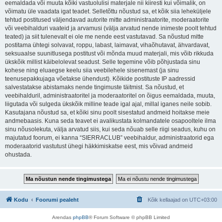
eemaldada või muuta kõiki vastuolulisi materjale nii kiiresti kui võimalik, on
võimatu üle vaadata igat teadet. Selletõttu nõustud sa, et kõik siia leheküljele
tehtud postitused väljendavad autorite mitte administraatorite, moderaatorite
või veebihalduri vaateid ja arvamusi (välja arvatud nende inimeste poolt tehtud
teated) ja siit tulenevalt ei ole me nende eest vastutavad. Sa nõustud mitte
postitama ühtegi solvavat, roppu, labast, laimavat, vihaõhutavat, ähvardavat,
seksuaalse suunitlusega postitust või mõnda muud materjali, mis võib rikkuda
ükskõik millist käibelolevat seadust. Selle tegemine võib põhjustada sinu
kohese ning eluaegse keelu siia veebilehele sisenemast (ja sinu
teenusepakkujaga võetakse ühendust). Kõikide postituste IP aadressid
salvestatakse abistamaks nende tingimuste täitmist. Sa nõustud, et
veebihalduril, administraatoritel ja moderaatoritel on õigus eemaldada, muuta,
liigutada või sulgeda ükskõik milline teade igal ajal, millal iganes neile sobib.
Kasutajana nõustud sa, et kõiki sinu poolt sisestatud andmeid hoitakse meie
andmebaasis. Kuna seda teavet ei avalikustata kolmandatele osapooltele ilma
sinu nõusolekuta, välja arvatud siis, kui seda nõuab selle riigi seadus, kuhu on
majutatud foorum, ei kanna “SIERRACLUB” veebihaldur, administraatorid ega
moderaatorid vastutust ühegi häkkimiskatse eest, mis võivad andmeid
ohustada.
Kodu
Foorumi pealeht
Kõik kellaajad on
UTC+03:00
Arendas
phpBB
® Forum Software © phpBB Limited