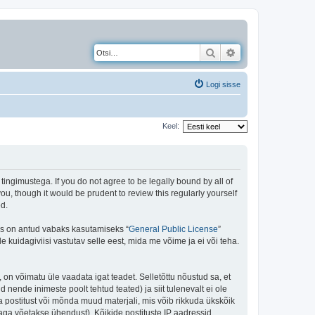
Otsi
Täiendatud otsing
Logi sisse
Keel:
gimustega. If you do not agree to be legally bound by all of
, though it would be prudent to review this regularly yourself
d.
is on antud vabaks kasutamiseks “
General Public License
”
kuidagiviisi vastutav selle eest, mida me võime ja ei või teha.
 on võimatu üle vaadata igat teadet. Selletõttu nõustud sa, et
 nende inimeste poolt tehtud teated) ja siit tulenevalt ei ole
 postitust või mõnda muud materjali, mis võib rikkuda ükskõik
aga võetakse ühendust). Kõikide postituste IP aadressid