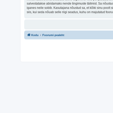
salvestatakse abistamaks nende tingimuste täitmist. Sa nõustud, 
iganes neile sobib. Kasutajana nõustud sa, et kõiki sinu pool
siis, kui seda nõuab selle riigi seadus, kuhu on majutatud fo
Kodu
Foorumi pealeht