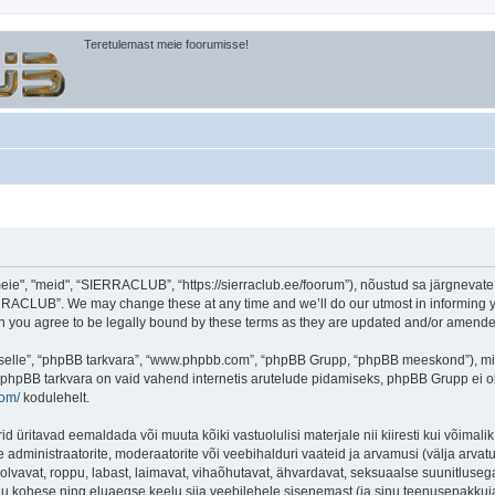
Teretulemast meie foorumisse!
, "meid", “SIERRACLUB”, “https://sierraclub.ee/foorum”), nõustud sa järgnevate tin
RACLUB”. We may change these at any time and we’ll do our utmost in informing you
you agree to be legally bound by these terms as they are updated and/or amende
 “selle”, “phpBB tarkvara”, “www.phpbb.com”, “phpBB Grupp, “phpBB meeskond”), m
 phpBB tarkvara on vaid vahend internetis arutelude pidamiseks, phpBB Grupp ei ole 
com/
kodulehelt.
ritavad eemaldada või muuta kõiki vastuolulisi materjale nii kiiresti kui võimalik,
e administraatorite, moderaatorite või veebihalduri vaateid ja arvamusi (välja arvatud
lvavat, roppu, labast, laimavat, vihaõhutavat, ähvardavat, seksuaalse suunitlusega
inu kohese ning eluaegse keelu siia veebilehele sisenemast (ja sinu teenusepakkuj