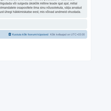
igutada või sulgeda ükskõik milline teade igal ajal, millal
olmandatele osapooltele ilma sinu nõusolekuta, välja arvatud
tust ühegi häkkimiskatse eest, mis võivad andmeid ohustada.
Kustuta kõik foorumi küpsised
Kõik kellaajad on
UTC+03:00