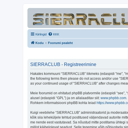
Kiirlingid
KKK
Kodu
Foorumi pealeht
SIERRACLUB - Registreerimine
Hakates kommuuni “SIERRACLUB” liikmeks (edaspidi "me", "meie"
the following terms then please do not access and/or use “SIER
as your continued usage of “SIERRACLUB” after changes mean 
Meie foorumid on ehitatud phpBB platvormile (edaspidi “see”,
alusel (edaspidi “GPL”) ja on allalaaditav siit:
www.phpbb.com
.
Rohkem informatsiooni phpBB kohta leiad
https://www.phpbb.
Kuigi veebilehe “SIERRACLUB” administraatorid ja moderaatorid ü
kõik siia leheküljele tehtud postitused väljendavad autorite mitt
me nende eest vastutavad. Sa nõustud mitte postitama ühtegi so
millist käibelolevat seadust. Selle tegemine võib põhjustada s