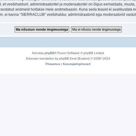
et veebihalduril, administraatoritel ja moderaatoritel on õigus eemaldada, muuta, li
t sisestatud andmeid hoitakse meie andmebaasis. Kuna seda teavet ei avalikustata k
orum, ei kanna “SIERRACLUB” veebihaldur, administraatorid ega moderaatorid vastu
Arendas
phpBB
® Forum Software © phpBB Limited
Estonian translation by phpBB Eesti [Exabot] © 2008*-2024
Privaatsus
|
Kasutajatingimused