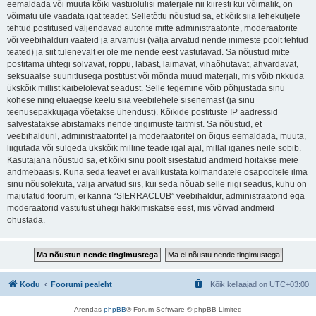
eemaldada või muuta kõiki vastuolulisi materjale nii kiiresti kui võimalik, on
võimatu üle vaadata igat teadet. Selletõttu nõustud sa, et kõik siia leheküljele
tehtud postitused väljendavad autorite mitte administraatorite, moderaatorite
või veebihalduri vaateid ja arvamusi (välja arvatud nende inimeste poolt tehtud
teated) ja siit tulenevalt ei ole me nende eest vastutavad. Sa nõustud mitte
postitama ühtegi solvavat, roppu, labast, laimavat, vihaõhutavat, ähvardavat,
seksuaalse suunitlusega postitust või mõnda muud materjali, mis võib rikkuda
ükskõik millist käibelolevat seadust. Selle tegemine võib põhjustada sinu
kohese ning eluaegse keelu siia veebilehele sisenemast (ja sinu
teenusepakkujaga võetakse ühendust). Kõikide postituste IP aadressid
salvestatakse abistamaks nende tingimuste täitmist. Sa nõustud, et
veebihalduril, administraatoritel ja moderaatoritel on õigus eemaldada, muuta,
liigutada või sulgeda ükskõik milline teade igal ajal, millal iganes neile sobib.
Kasutajana nõustud sa, et kõiki sinu poolt sisestatud andmeid hoitakse meie
andmebaasis. Kuna seda teavet ei avalikustata kolmandatele osapooltele ilma
sinu nõusolekuta, välja arvatud siis, kui seda nõuab selle riigi seadus, kuhu on
majutatud foorum, ei kanna “SIERRACLUB” veebihaldur, administraatorid ega
moderaatorid vastutust ühegi häkkimiskatse eest, mis võivad andmeid
ohustada.
Kodu
Foorumi pealeht
Kõik kellaajad on
UTC+03:00
Arendas
phpBB
® Forum Software © phpBB Limited