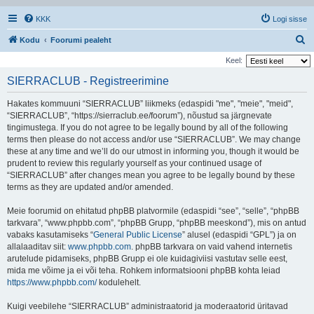
KKK
Logi sisse
O
Kodu
Foorumi pealeht
t
Keel:
s
SIERRACLUB - Registreerimine
i
Hakates kommuuni “SIERRACLUB” liikmeks (edaspidi "me", "meie", "meid",
“SIERRACLUB”, “https://sierraclub.ee/foorum”), nõustud sa järgnevate
tingimustega. If you do not agree to be legally bound by all of the following
terms then please do not access and/or use “SIERRACLUB”. We may change
these at any time and we’ll do our utmost in informing you, though it would be
prudent to review this regularly yourself as your continued usage of
“SIERRACLUB” after changes mean you agree to be legally bound by these
terms as they are updated and/or amended.
Meie foorumid on ehitatud phpBB platvormile (edaspidi “see”, “selle”, “phpBB
tarkvara”, “www.phpbb.com”, “phpBB Grupp, “phpBB meeskond”), mis on antud
vabaks kasutamiseks “
General Public License
” alusel (edaspidi “GPL”) ja on
allalaaditav siit:
www.phpbb.com
. phpBB tarkvara on vaid vahend internetis
arutelude pidamiseks, phpBB Grupp ei ole kuidagiviisi vastutav selle eest,
mida me võime ja ei või teha. Rohkem informatsiooni phpBB kohta leiad
https://www.phpbb.com/
kodulehelt.
Kuigi veebilehe “SIERRACLUB” administraatorid ja moderaatorid üritavad