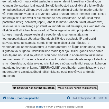
eemaldada või muuta kõiki vastuolulisi materjale nii kiiresti kui võimalik, on
võimatu üle vaadata igat teadet. Selletõttu nõustud sa, et kõik siia leheküljele
tehtud postitused väljendavad autorite mitte administraatorite, moderaatorite
või veebihalduri vaateid ja arvamusi (välja arvatud nende inimeste poolt tehtud
teated) ja siit tulenevalt ei ole me nende eest vastutavad. Sa nõustud mitte
postitama ühtegi solvavat, roppu, labast, laimavat, vihaõhutavat, ähvardavat,
seksuaalse suunitlusega postitust või mõnda muud materjali, mis võib rikkuda
ükskõik millist käibelolevat seadust. Selle tegemine võib põhjustada sinu
kohese ning eluaegse keelu siia veebilehele sisenemast (ja sinu
teenusepakkujaga võetakse ühendust). Kõikide postituste IP aadressid
salvestatakse abistamaks nende tingimuste täitmist. Sa nõustud, et
veebihalduril, administraatoritel ja moderaatoritel on õigus eemaldada, muuta,
liigutada või sulgeda ükskõik milline teade igal ajal, millal iganes neile sobib.
Kasutajana nõustud sa, et kõiki sinu poolt sisestatud andmeid hoitakse meie
andmebaasis. Kuna seda teavet ei avalikustata kolmandatele osapooltele ilma
sinu nõusolekuta, välja arvatud siis, kui seda nõuab selle riigi seadus, kuhu on
majutatud foorum, ei kanna “SIERRACLUB” veebihaldur, administraatorid ega
moderaatorid vastutust ühegi häkkimiskatse eest, mis võivad andmeid
ohustada.
Kodu
Foorumi pealeht
Kõik kellaajad on
UTC+03:00
Arendas
phpBB
® Forum Software © phpBB Limited