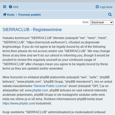
KKK
Logi sisse
O
Kodu
Foorumi pealeht
t
Keel:
s
SIERRACLUB - Registreerimine
i
Hakates kommuuni “SIERRACLUB” liikmeks (edaspidi "me", "meie", "meid",
“SIERRACLUB”, “https://sierraclub.ee/foorum”), nõustud sa järgnevate
tingimustega. If you do not agree to be legally bound by all of the following
terms then please do not access and/or use “SIERRACLUB”. We may change
these at any time and we’ll do our utmost in informing you, though it would be
prudent to review this regularly yourself as your continued usage of
“SIERRACLUB” after changes mean you agree to be legally bound by these
terms as they are updated and/or amended.
Meie foorumid on ehitatud phpBB platvormile (edaspidi “see”, “selle”, “phpBB
tarkvara”, “www.phpbb.com”, “phpBB Grupp, “phpBB meeskond”), mis on antud
vabaks kasutamiseks “
General Public License
” alusel (edaspidi “GPL”) ja on
allalaaditav siit:
www.phpbb.com
. phpBB tarkvara on vaid vahend internetis
arutelude pidamiseks, phpBB Grupp ei ole kuidagiviisi vastutav selle eest,
mida me võime ja ei või teha. Rohkem informatsiooni phpBB kohta leiad
https://www.phpbb.com/
kodulehelt.
Kuigi veebilehe “SIERRACLUB” administraatorid ja moderaatorid üritavad