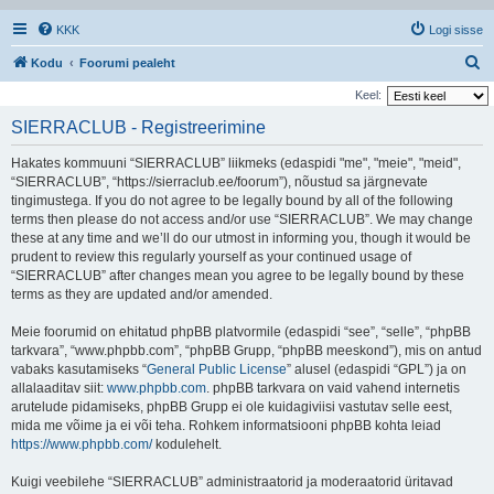
KKK
Logi sisse
O
Kodu
Foorumi pealeht
t
Keel:
s
SIERRACLUB - Registreerimine
i
Hakates kommuuni “SIERRACLUB” liikmeks (edaspidi "me", "meie", "meid",
“SIERRACLUB”, “https://sierraclub.ee/foorum”), nõustud sa järgnevate
tingimustega. If you do not agree to be legally bound by all of the following
terms then please do not access and/or use “SIERRACLUB”. We may change
these at any time and we’ll do our utmost in informing you, though it would be
prudent to review this regularly yourself as your continued usage of
“SIERRACLUB” after changes mean you agree to be legally bound by these
terms as they are updated and/or amended.
Meie foorumid on ehitatud phpBB platvormile (edaspidi “see”, “selle”, “phpBB
tarkvara”, “www.phpbb.com”, “phpBB Grupp, “phpBB meeskond”), mis on antud
vabaks kasutamiseks “
General Public License
” alusel (edaspidi “GPL”) ja on
allalaaditav siit:
www.phpbb.com
. phpBB tarkvara on vaid vahend internetis
arutelude pidamiseks, phpBB Grupp ei ole kuidagiviisi vastutav selle eest,
mida me võime ja ei või teha. Rohkem informatsiooni phpBB kohta leiad
https://www.phpbb.com/
kodulehelt.
Kuigi veebilehe “SIERRACLUB” administraatorid ja moderaatorid üritavad