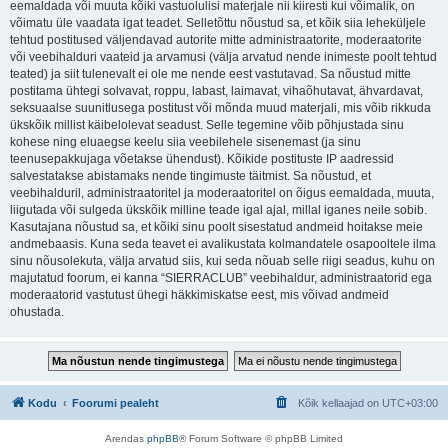
eemaldada või muuta kõiki vastuolulisi materjale nii kiiresti kui võimalik, on
võimatu üle vaadata igat teadet. Selletõttu nõustud sa, et kõik siia leheküljele
tehtud postitused väljendavad autorite mitte administraatorite, moderaatorite
või veebihalduri vaateid ja arvamusi (välja arvatud nende inimeste poolt tehtud
teated) ja siit tulenevalt ei ole me nende eest vastutavad. Sa nõustud mitte
postitama ühtegi solvavat, roppu, labast, laimavat, vihaõhutavat, ähvardavat,
seksuaalse suunitlusega postitust või mõnda muud materjali, mis võib rikkuda
ükskõik millist käibelolevat seadust. Selle tegemine võib põhjustada sinu
kohese ning eluaegse keelu siia veebilehele sisenemast (ja sinu
teenusepakkujaga võetakse ühendust). Kõikide postituste IP aadressid
salvestatakse abistamaks nende tingimuste täitmist. Sa nõustud, et
veebihalduril, administraatoritel ja moderaatoritel on õigus eemaldada, muuta,
liigutada või sulgeda ükskõik milline teade igal ajal, millal iganes neile sobib.
Kasutajana nõustud sa, et kõiki sinu poolt sisestatud andmeid hoitakse meie
andmebaasis. Kuna seda teavet ei avalikustata kolmandatele osapooltele ilma
sinu nõusolekuta, välja arvatud siis, kui seda nõuab selle riigi seadus, kuhu on
majutatud foorum, ei kanna “SIERRACLUB” veebihaldur, administraatorid ega
moderaatorid vastutust ühegi häkkimiskatse eest, mis võivad andmeid
ohustada.
Kodu
Foorumi pealeht
Kõik kellaajad on
UTC+03:00
Arendas
phpBB
® Forum Software © phpBB Limited