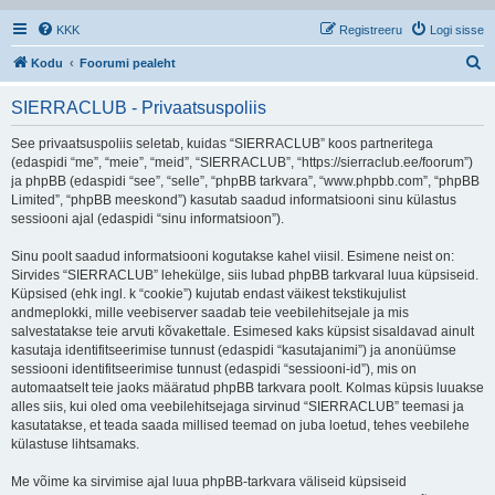
KKK
Registreeru
Logi sisse
O
Kodu
Foorumi pealeht
t
SIERRACLUB - Privaatsuspoliis
s
i
See privaatsuspoliis seletab, kuidas “SIERRACLUB” koos partneritega
(edaspidi “me”, “meie”, “meid”, “SIERRACLUB”, “https://sierraclub.ee/foorum”)
ja phpBB (edaspidi “see”, “selle”, “phpBB tarkvara”, “www.phpbb.com”, “phpBB
Limited”, “phpBB meeskond”) kasutab saadud informatsiooni sinu külastus
sessiooni ajal (edaspidi “sinu informatsioon”).
Sinu poolt saadud informatsiooni kogutakse kahel viisil. Esimene neist on:
Sirvides “SIERRACLUB” lehekülge, siis lubad phpBB tarkvaral luua küpsiseid.
Küpsised (ehk ingl. k “cookie”) kujutab endast väikest tekstikujulist
andmeplokki, mille veebiserver saadab teie veebilehitsejale ja mis
salvestatakse teie arvuti kõvakettale. Esimesed kaks küpsist sisaldavad ainult
kasutaja identifitseerimise tunnust (edaspidi “kasutajanimi”) ja anonüümse
sessiooni identifitseerimise tunnust (edaspidi “sessiooni-id”), mis on
automaatselt teie jaoks määratud phpBB tarkvara poolt. Kolmas küpsis luuakse
alles siis, kui oled oma veebilehitsejaga sirvinud “SIERRACLUB” teemasi ja
kasutatakse, et teada saada millised teemad on juba loetud, tehes veebilehe
külastuse lihtsamaks.
Me võime ka sirvimise ajal luua phpBB-tarkvara väliseid küpsiseid