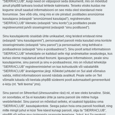
“SIERRACLUB”, kuigi need on väljaspool seda dokumenti, mis on mõeldud
ainult phpBB tarkvara loodud lehtede katmiseks. Teiseks viisiks kuidas me
kogume sinult saadud informatsiooni on see mida oled sisestanud meie
foorumisse. See võib olla, ning mis ei ole piiratud: postitades anonüümse
kasutajana (edaspidi “anonüümsed kasutajad”), registreerudes
“SIERRACLUB” liikmeks (edaspidi “sinu konto”) ja postitades peale
registreerumist ja/või sisselogimist (edaspidi “sinu postitused”).
Sinu kasutajakonto sisaldab ühte unikaalset, ning teistest eristavat nime
(edaspidi “sinu kasutajanimi”), personaalset parooli mida kasutad oma kontole
sisselogimiseks (edaspidi “sinu parool”) ja personaalset, ning kehtivat e-
postiaadressi (edaspidi “sinu e-postiaadress”). Sinu poolt antud informatsioon
“SIERRACLUB” leheküljele on kaitstud selle riigi andmekaitse seadustega, kus
kohas oleme majutanud antud foorumi. Igasugune informatsioon, peale sinu
kasutajanime, sinu parooli ja sinu e-postiaadressi, mis on nõutud lehekülje
“SIERRACLUB” registreerimislehel on kas kohustuslik või vabatahtlik
“SIERRACLUB” äranägemise järgi. Kõikidel juhtudel on Sul alati võimalus
valida, millist informatsiooni soovid näidata avalikult. Peale selle on Teil
võimalik lubada või keelata phpBB süsteemi poolt automaatselt genereerituid
e-kirju (nt. “telli teema” jms).
Sinu parool on šifreeritud (ühesuunaline räsi) nii, et see oleks turvaline. Siiski,
on soovitatav, et Sa ei kasutaks ühte ja sama parooli üle mitme hulga
veebilehtedel. Sinu parool on mõeldud selleks, et saaksid ligipääsu oma
“SIERRACLUB”, kasutajakontole. Seega palun hoia oma parooli hoolikalt, ning
mitte mingil juhul ei küsi Teie käest kunagi parooli, olgu ta “SIERRACLUB”,
phpBB või mõne muu kolmanda osapoole tegelane. Juhul, kui Sa peaksid