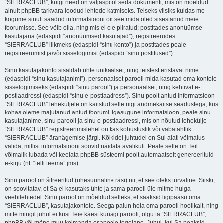
“SIERRACLUB”, kuigi need on väljaspool seda dokumenti, mis on mõeldud
ainult phpBB tarkvara loodud lehtede katmiseks. Teiseks viisiks kuidas me
kogume sinult saadud informatsiooni on see mida oled sisestanud meie
foorumisse. See võib olla, ning mis ei ole piiratud: postitades anonüümse
kasutajana (edaspidi “anonüümsed kasutajad”), registreerudes
“SIERRACLUB” liikmeks (edaspidi “sinu konto”) ja postitades peale
registreerumist ja/või sisselogimist (edaspidi “sinu postitused”).
Sinu kasutajakonto sisaldab ühte unikaalset, ning teistest eristavat nime
(edaspidi “sinu kasutajanimi”), personaalset parooli mida kasutad oma kontole
sisselogimiseks (edaspidi “sinu parool”) ja personaalset, ning kehtivat e-
postiaadressi (edaspidi “sinu e-postiaadress”). Sinu poolt antud informatsioon
“SIERRACLUB” leheküljele on kaitstud selle riigi andmekaitse seadustega, kus
kohas oleme majutanud antud foorumi. Igasugune informatsioon, peale sinu
kasutajanime, sinu parooli ja sinu e-postiaadressi, mis on nõutud lehekülje
“SIERRACLUB” registreerimislehel on kas kohustuslik või vabatahtlik
“SIERRACLUB” äranägemise järgi. Kõikidel juhtudel on Sul alati võimalus
valida, millist informatsiooni soovid näidata avalikult. Peale selle on Teil
võimalik lubada või keelata phpBB süsteemi poolt automaatselt genereerituid
e-kirju (nt. “telli teema” jms).
Sinu parool on šifreeritud (ühesuunaline räsi) nii, et see oleks turvaline. Siiski,
on soovitatav, et Sa ei kasutaks ühte ja sama parooli üle mitme hulga
veebilehtedel. Sinu parool on mõeldud selleks, et saaksid ligipääsu oma
“SIERRACLUB”, kasutajakontole. Seega palun hoia oma parooli hoolikalt, ning
mitte mingil juhul ei küsi Teie käest kunagi parooli, olgu ta “SIERRACLUB”,
phpBB või mõne muu kolmanda osapoole tegelane. Juhul, kui Sa peaksid