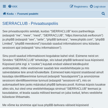
KKK
Registreeru
Logi sisse
O
Kodu
Foorumi pealeht
t
SIERRACLUB - Privaatsuspoliis
s
i
See privaatsuspoliis seletab, kuidas “SIERRACLUB” koos partneritega
(edaspidi “me”, “meie”, “meid”, “SIERRACLUB”, “https://sierraclub.ee/foorum”)
ja phpBB (edaspidi “see”, “selle”, “phpBB tarkvara”, “www.phpbb.com”, “phpBB
Limited”, “phpBB meeskond”) kasutab saadud informatsiooni sinu külastus
sessiooni ajal (edaspidi “sinu informatsioon”).
Sinu poolt saadud informatsiooni kogutakse kahel viisil. Esimene neist on:
Sirvides “SIERRACLUB” lehekülge, siis lubad phpBB tarkvaral luua küpsiseid.
Küpsised (ehk ingl. k “cookie”) kujutab endast väikest tekstikujulist
andmeplokki, mille veebiserver saadab teie veebilehitsejale ja mis
salvestatakse teie arvuti kõvakettale. Esimesed kaks küpsist sisaldavad ainult
kasutaja identifitseerimise tunnust (edaspidi “kasutajanimi”) ja anonüümse
sessiooni identifitseerimise tunnust (edaspidi “sessiooni-id”), mis on
automaatselt teie jaoks määratud phpBB tarkvara poolt. Kolmas küpsis luuakse
alles siis, kui oled oma veebilehitsejaga sirvinud “SIERRACLUB” teemasi ja
kasutatakse, et teada saada millised teemad on juba loetud, tehes veebilehe
külastuse lihtsamaks.
Me võime ka sirvimise ajal luua phpBB-tarkvara väliseid küpsiseid