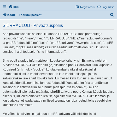
KKK
Registreeru
Logi sisse
O
Kodu
Foorumi pealeht
t
SIERRACLUB - Privaatsuspoliis
s
i
See privaatsuspoliis seletab, kuidas “SIERRACLUB” koos partneritega
(edaspidi “me”, “meie”, “meid”, “SIERRACLUB”, “https://sierraclub.ee/foorum”)
ja phpBB (edaspidi “see”, “selle”, “phpBB tarkvara”, “www.phpbb.com”, “phpBB
Limited”, “phpBB meeskond”) kasutab saadud informatsiooni sinu külastus
sessiooni ajal (edaspidi “sinu informatsioon”).
Sinu poolt saadud informatsiooni kogutakse kahel viisil. Esimene neist on:
Sirvides “SIERRACLUB” lehekülge, siis lubad phpBB tarkvaral luua küpsiseid.
Küpsised (ehk ingl. k “cookie”) kujutab endast väikest tekstikujulist
andmeplokki, mille veebiserver saadab teie veebilehitsejale ja mis
salvestatakse teie arvuti kõvakettale. Esimesed kaks küpsist sisaldavad ainult
kasutaja identifitseerimise tunnust (edaspidi “kasutajanimi”) ja anonüümse
sessiooni identifitseerimise tunnust (edaspidi “sessiooni-id”), mis on
automaatselt teie jaoks määratud phpBB tarkvara poolt. Kolmas küpsis luuakse
alles siis, kui oled oma veebilehitsejaga sirvinud “SIERRACLUB” teemasi ja
kasutatakse, et teada saada millised teemad on juba loetud, tehes veebilehe
külastuse lihtsamaks.
Me võime ka sirvimise ajal luua phpBB-tarkvara väliseid küpsiseid