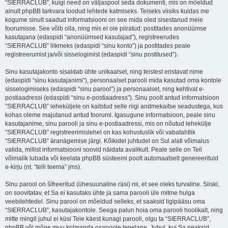
“SIERRACLUB”, kuigi need on väljaspool seda dokumenti, mis on mõeldud
ainult phpBB tarkvara loodud lehtede katmiseks. Teiseks viisiks kuidas me
kogume sinult saadud informatsiooni on see mida oled sisestanud meie
foorumisse. See võib olla, ning mis ei ole piiratud: postitades anonüümse
kasutajana (edaspidi “anonüümsed kasutajad”), registreerudes
“SIERRACLUB” liikmeks (edaspidi “sinu konto”) ja postitades peale
registreerumist ja/või sisselogimist (edaspidi “sinu postitused”).
Sinu kasutajakonto sisaldab ühte unikaalset, ning teistest eristavat nime
(edaspidi “sinu kasutajanimi”), personaalset parooli mida kasutad oma kontole
sisselogimiseks (edaspidi “sinu parool”) ja personaalset, ning kehtivat e-
postiaadressi (edaspidi “sinu e-postiaadress”). Sinu poolt antud informatsioon
“SIERRACLUB” leheküljele on kaitstud selle riigi andmekaitse seadustega, kus
kohas oleme majutanud antud foorumi. Igasugune informatsioon, peale sinu
kasutajanime, sinu parooli ja sinu e-postiaadressi, mis on nõutud lehekülje
“SIERRACLUB” registreerimislehel on kas kohustuslik või vabatahtlik
“SIERRACLUB” äranägemise järgi. Kõikidel juhtudel on Sul alati võimalus
valida, millist informatsiooni soovid näidata avalikult. Peale selle on Teil
võimalik lubada või keelata phpBB süsteemi poolt automaatselt genereerituid
e-kirju (nt. “telli teema” jms).
Sinu parool on šifreeritud (ühesuunaline räsi) nii, et see oleks turvaline. Siiski,
on soovitatav, et Sa ei kasutaks ühte ja sama parooli üle mitme hulga
veebilehtedel. Sinu parool on mõeldud selleks, et saaksid ligipääsu oma
“SIERRACLUB”, kasutajakontole. Seega palun hoia oma parooli hoolikalt, ning
mitte mingil juhul ei küsi Teie käest kunagi parooli, olgu ta “SIERRACLUB”,
phpBB või mõne muu kolmanda osapoole tegelane. Juhul, kui Sa peaksid