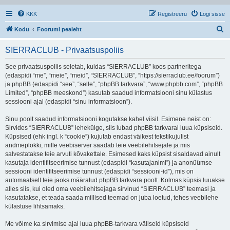
KKK
Registreeru
Logi sisse
O
Kodu
Foorumi pealeht
t
SIERRACLUB - Privaatsuspoliis
s
i
See privaatsuspoliis seletab, kuidas “SIERRACLUB” koos partneritega
(edaspidi “me”, “meie”, “meid”, “SIERRACLUB”, “https://sierraclub.ee/foorum”)
ja phpBB (edaspidi “see”, “selle”, “phpBB tarkvara”, “www.phpbb.com”, “phpBB
Limited”, “phpBB meeskond”) kasutab saadud informatsiooni sinu külastus
sessiooni ajal (edaspidi “sinu informatsioon”).
Sinu poolt saadud informatsiooni kogutakse kahel viisil. Esimene neist on:
Sirvides “SIERRACLUB” lehekülge, siis lubad phpBB tarkvaral luua küpsiseid.
Küpsised (ehk ingl. k “cookie”) kujutab endast väikest tekstikujulist
andmeplokki, mille veebiserver saadab teie veebilehitsejale ja mis
salvestatakse teie arvuti kõvakettale. Esimesed kaks küpsist sisaldavad ainult
kasutaja identifitseerimise tunnust (edaspidi “kasutajanimi”) ja anonüümse
sessiooni identifitseerimise tunnust (edaspidi “sessiooni-id”), mis on
automaatselt teie jaoks määratud phpBB tarkvara poolt. Kolmas küpsis luuakse
alles siis, kui oled oma veebilehitsejaga sirvinud “SIERRACLUB” teemasi ja
kasutatakse, et teada saada millised teemad on juba loetud, tehes veebilehe
külastuse lihtsamaks.
Me võime ka sirvimise ajal luua phpBB-tarkvara väliseid küpsiseid