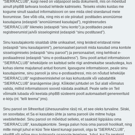
“SIERRACLUB”, kuigi need on väljaspool seda dokumenti, mis on mõeldud
ainult phpBB tarkvara loodud lehtede katmiseks. Teiseks viisiks kuidas me
kogume sinult saadud informatsiooni on see mida oled sisestanud meie
foorumisse. See võib olla, ning mis ei ole piiratud: postitades anonüümse
kasutajana (edaspidi “anonüümsed kasutajad”), registreerudes
“SIERRACLUB” liikmeks (edaspidi “sinu konto”) ja postitades peale
registreerumist ja/või sisselogimist (edaspidi “sinu postitused”).
Sinu kasutajakonto sisaldab ühte unikaalset, ning teistest eristavat nime
(edaspidi “sinu kasutajanimi”), personaalset parooli mida kasutad oma kontole
sisselogimiseks (edaspidi “sinu parool”) ja personaalset, ning kehtivat e-
postiaadressi (edaspidi “sinu e-postiaadress”). Sinu poolt antud informatsioon
“SIERRACLUB” leheküljele on kaitstud selle riigi andmekaitse seadustega, kus
kohas oleme majutanud antud foorumi. Igasugune informatsioon, peale sinu
kasutajanime, sinu parooli ja sinu e-postiaadressi, mis on nõutud lehekülje
“SIERRACLUB” registreerimislehel on kas kohustuslik või vabatahtlik
“SIERRACLUB” äranägemise järgi. Kõikidel juhtudel on Sul alati võimalus
valida, millist informatsiooni soovid näidata avalikult. Peale selle on Teil
võimalik lubada või keelata phpBB süsteemi poolt automaatselt genereerituid
e-kirju (nt. “telli teema” jms).
Sinu parool on šifreeritud (ühesuunaline räsi) nii, et see oleks turvaline. Siiski,
on soovitatav, et Sa ei kasutaks ühte ja sama parooli üle mitme hulga
veebilehtedel. Sinu parool on mõeldud selleks, et saaksid ligipääsu oma
“SIERRACLUB”, kasutajakontole. Seega palun hoia oma parooli hoolikalt, ning
mitte mingil juhul ei küsi Teie käest kunagi parooli, olgu ta “SIERRACLUB”,
phpBB või mõne muu kolmanda osapoole tegelane. Juhul, kui Sa peaksid