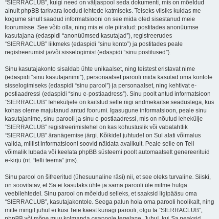
“SIERRACLUB”, kuigi need on väljaspool seda dokumenti, mis on mõeldud
ainult phpBB tarkvara loodud lehtede katmiseks. Teiseks viisiks kuidas me
kogume sinult saadud informatsiooni on see mida oled sisestanud meie
foorumisse. See võib olla, ning mis ei ole piiratud: postitades anonüümse
kasutajana (edaspidi “anonüümsed kasutajad”), registreerudes
“SIERRACLUB” liikmeks (edaspidi “sinu konto”) ja postitades peale
registreerumist ja/või sisselogimist (edaspidi “sinu postitused”).
Sinu kasutajakonto sisaldab ühte unikaalset, ning teistest eristavat nime
(edaspidi “sinu kasutajanimi”), personaalset parooli mida kasutad oma kontole
sisselogimiseks (edaspidi “sinu parool”) ja personaalset, ning kehtivat e-
postiaadressi (edaspidi “sinu e-postiaadress”). Sinu poolt antud informatsioon
“SIERRACLUB” leheküljele on kaitstud selle riigi andmekaitse seadustega, kus
kohas oleme majutanud antud foorumi. Igasugune informatsioon, peale sinu
kasutajanime, sinu parooli ja sinu e-postiaadressi, mis on nõutud lehekülje
“SIERRACLUB” registreerimislehel on kas kohustuslik või vabatahtlik
“SIERRACLUB” äranägemise järgi. Kõikidel juhtudel on Sul alati võimalus
valida, millist informatsiooni soovid näidata avalikult. Peale selle on Teil
võimalik lubada või keelata phpBB süsteemi poolt automaatselt genereerituid
e-kirju (nt. “telli teema” jms).
Sinu parool on šifreeritud (ühesuunaline räsi) nii, et see oleks turvaline. Siiski,
on soovitatav, et Sa ei kasutaks ühte ja sama parooli üle mitme hulga
veebilehtedel. Sinu parool on mõeldud selleks, et saaksid ligipääsu oma
“SIERRACLUB”, kasutajakontole. Seega palun hoia oma parooli hoolikalt, ning
mitte mingil juhul ei küsi Teie käest kunagi parooli, olgu ta “SIERRACLUB”,
phpBB või mõne muu kolmanda osapoole tegelane. Juhul, kui Sa peaksid