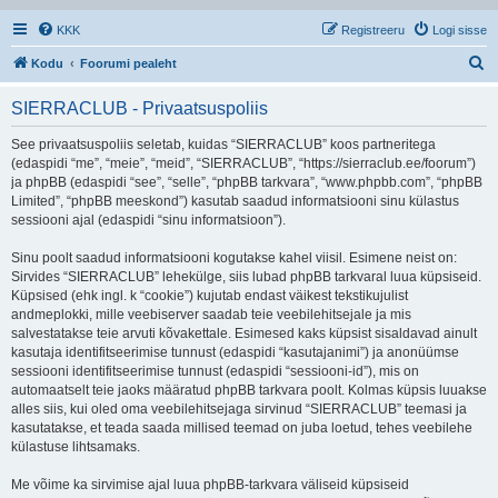
KKK
Registreeru
Logi sisse
O
Kodu
Foorumi pealeht
t
SIERRACLUB - Privaatsuspoliis
s
i
See privaatsuspoliis seletab, kuidas “SIERRACLUB” koos partneritega
(edaspidi “me”, “meie”, “meid”, “SIERRACLUB”, “https://sierraclub.ee/foorum”)
ja phpBB (edaspidi “see”, “selle”, “phpBB tarkvara”, “www.phpbb.com”, “phpBB
Limited”, “phpBB meeskond”) kasutab saadud informatsiooni sinu külastus
sessiooni ajal (edaspidi “sinu informatsioon”).
Sinu poolt saadud informatsiooni kogutakse kahel viisil. Esimene neist on:
Sirvides “SIERRACLUB” lehekülge, siis lubad phpBB tarkvaral luua küpsiseid.
Küpsised (ehk ingl. k “cookie”) kujutab endast väikest tekstikujulist
andmeplokki, mille veebiserver saadab teie veebilehitsejale ja mis
salvestatakse teie arvuti kõvakettale. Esimesed kaks küpsist sisaldavad ainult
kasutaja identifitseerimise tunnust (edaspidi “kasutajanimi”) ja anonüümse
sessiooni identifitseerimise tunnust (edaspidi “sessiooni-id”), mis on
automaatselt teie jaoks määratud phpBB tarkvara poolt. Kolmas küpsis luuakse
alles siis, kui oled oma veebilehitsejaga sirvinud “SIERRACLUB” teemasi ja
kasutatakse, et teada saada millised teemad on juba loetud, tehes veebilehe
külastuse lihtsamaks.
Me võime ka sirvimise ajal luua phpBB-tarkvara väliseid küpsiseid