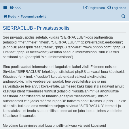
KKK
Registreeru
Logi sisse
O
Kodu
Foorumi pealeht
t
SIERRACLUB - Privaatsuspoliis
s
i
See privaatsuspoliis seletab, kuidas “SIERRACLUB” koos partneritega
(edaspidi “me”, “meie”, “meid”, “SIERRACLUB”, “https://sierraclub.ee/foorum”)
ja phpBB (edaspidi “see”, “selle”, “phpBB tarkvara”, “www.phpbb.com”, “phpBB
Limited”, “phpBB meeskond”) kasutab saadud informatsiooni sinu külastus
sessiooni ajal (edaspidi “sinu informatsioon”).
Sinu poolt saadud informatsiooni kogutakse kahel viisil. Esimene neist on:
Sirvides “SIERRACLUB” lehekülge, siis lubad phpBB tarkvaral luua küpsiseid.
Küpsised (ehk ingl. k “cookie”) kujutab endast väikest tekstikujulist
andmeplokki, mille veebiserver saadab teie veebilehitsejale ja mis
salvestatakse teie arvuti kõvakettale. Esimesed kaks küpsist sisaldavad ainult
kasutaja identifitseerimise tunnust (edaspidi “kasutajanimi”) ja anonüümse
sessiooni identifitseerimise tunnust (edaspidi “sessiooni-id”), mis on
automaatselt teie jaoks määratud phpBB tarkvara poolt. Kolmas küpsis luuakse
alles siis, kui oled oma veebilehitsejaga sirvinud “SIERRACLUB” teemasi ja
kasutatakse, et teada saada millised teemad on juba loetud, tehes veebilehe
külastuse lihtsamaks.
Me võime ka sirvimise ajal luua phpBB-tarkvara väliseid küpsiseid