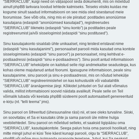
“SIERRACLUB”, kuigi need on väljaspool seda dokumenti, mis on mõeldud
ainult phpBB tarkvara loodud lehtede katmiseks. Teiseks viisiks kuidas me
kogume sinult saadud informatsiooni on see mida oled sisestanud meie
foorumisse. See võib olla, ning mis ei ole piiratud: postitades anonüümse
kasutajana (edaspidi “anonüümsed kasutajad”), registreerudes
“SIERRACLUB” liikmeks (edaspidi “sinu konto”) ja postitades peale
registreerumist ja/või sisselogimist (edaspidi “sinu postitused”).
Sinu kasutajakonto sisaldab ühte unikaalset, ning teistest eristavat nime
(edaspidi “sinu kasutajanimi”), personaalset parooli mida kasutad oma kontole
sisselogimiseks (edaspidi “sinu parool”) ja personaalset, ning kehtivat e-
postiaadressi (edaspidi “sinu e-postiaadress”). Sinu poolt antud informatsioon
“SIERRACLUB” leheküljele on kaitstud selle riigi andmekaitse seadustega, kus
kohas oleme majutanud antud foorumi. Igasugune informatsioon, peale sinu
kasutajanime, sinu parooli ja sinu e-postiaadressi, mis on nõutud lehekülje
“SIERRACLUB” registreerimislehel on kas kohustuslik või vabatahtlik
“SIERRACLUB” äranägemise järgi. Kõikidel juhtudel on Sul alati võimalus
valida, millist informatsiooni soovid näidata avalikult. Peale selle on Teil
võimalik lubada või keelata phpBB süsteemi poolt automaatselt genereerituid
e-kirju (nt. “telli teema” jms).
Sinu parool on šifreeritud (ühesuunaline räsi) nii, et see oleks turvaline. Siiski,
on soovitatav, et Sa ei kasutaks ühte ja sama parooli üle mitme hulga
veebilehtedel. Sinu parool on mõeldud selleks, et saaksid ligipääsu oma
“SIERRACLUB”, kasutajakontole. Seega palun hoia oma parooli hoolikalt, ning
mitte mingil juhul ei küsi Teie käest kunagi parooli, olgu ta “SIERRACLUB”,
phpBB või mõne muu kolmanda osapoole tegelane. Juhul, kui Sa peaksid