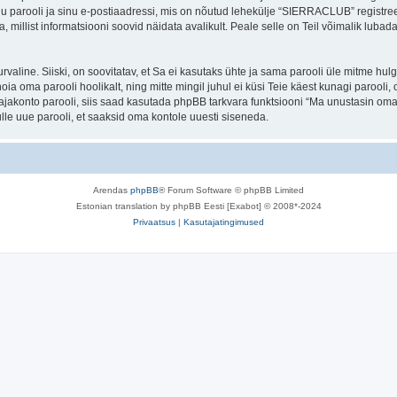
nu parooli ja sinu e-postiaadressi, mis on nõutud lehekülje “SIERRACLUB” registr
a, millist informatsiooni soovid näidata avalikult. Peale selle on Teil võimalik lub
 turvaline. Siiski, on soovitatav, et Sa ei kasutaks ühte ja sama parooli üle mitme h
a oma parooli hoolikalt, ning mitte mingil juhul ei küsi Teie käest kunagi paro
akonto parooli, siis saad kasutada phpBB tarkvara funktsiooni “Ma unustasin oma 
le uue parooli, et saaksid oma kontole uuesti siseneda.
Arendas
phpBB
® Forum Software © phpBB Limited
Estonian translation by phpBB Eesti [Exabot] © 2008*-2024
Privaatsus
|
Kasutajatingimused