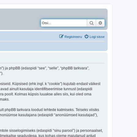
Otsi
Täiendatud otsing
Registreeru
Logi sisse
) ja phpBB (edaspidi “see”, “selle”, “phpBB tarkvara”,
).
iseid. Küpsised (ehk ingl. k “cookie”) kujutab endast väikest
avad ainult kasutaja identifitseerimise tunnust (edaspidi
ra poolt. Kolmas küpsis luuakse alles siis, kui oled oma
amaks.
t phpBB tarkvara loodud lehtede katmiseks. Teiseks viisiks
es anonüümse kasutajana (edaspidi “anonüümsed kasutajad”),
ntole sisselogimiseks (edaspidi “sinu parool”) ja personaalset,
i andmekaitse seadustega, kus kohas oleme majutanud antud