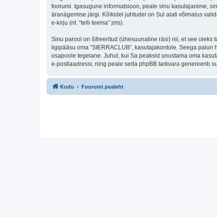
foorumi. Igasugune informatsioon, peale sinu kasutajanime, si
äranägemise järgi. Kõikidel juhtudel on Sul alati võimalus valid
e-kirju (nt. “telli teema” jms).
Sinu parool on šifreeritud (ühesuunaline räsi) nii, et see oleks
ligipääsu oma “SIERRACLUB”, kasutajakontole. Seega palun hoi
osapoole tegelane. Juhul, kui Sa peaksid unustama oma kasutaj
e-postiaadressi, ning peale seda phpBB tarkvara genereerib sul
Kodu
Foorumi pealeht