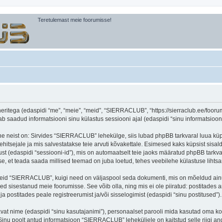
Teretulemast meie foorumisse!
itega (edaspidi “me”, “meie”, “meid”, “SIERRACLUB”, “https://sierraclub.ee/foorum”
aadud informatsiooni sinu külastus sessiooni ajal (edaspidi “sinu informatsioon”
ne neist on: Sirvides “SIERRACLUB” lehekülge, siis lubad phpBB tarkvaral luua küps
ehitsejale ja mis salvestatakse teie arvuti kõvakettale. Esimesed kaks küpsist sisald
st (edaspidi “sessiooni-id”), mis on automaatselt teie jaoks määratud phpBB tarkva
, et teada saada millised teemad on juba loetud, tehes veebilehe külastuse lihts
seid “SIERRACLUB”, kuigi need on väljaspool seda dokumenti, mis on mõeldud ainul
d sisestanud meie foorumisse. See võib olla, ning mis ei ole piiratud: postitad
 postitades peale registreerumist ja/või sisselogimist (edaspidi “sinu postitused”).
tavat nime (edaspidi “sinu kasutajanimi”), personaalset parooli mida kasutad oma ko
). Sinu poolt antud informatsioon “SIERRACLUB” leheküljele on kaitstud selle riig