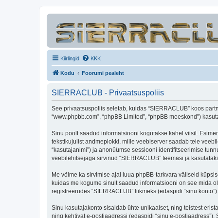
Kiirlingid
KKK
Kodu
Foorumi pealeht
SIERRACLUB - Privaatsuspoliis
See privaatsuspoliis seletab, kuidas “SIERRACLUB” koos partner
“www.phpbb.com”, “phpBB Limited”, “phpBB meeskond”) kasutab s
Sinu poolt saadud informatsiooni kogutakse kahel viisil. Esime
tekstikujulist andmeplokki, mille veebiserver saadab teie veebil
“kasutajanimi”) ja anonüümse sessiooni identifitseerimise tunnu
veebilehitsejaga sirvinud “SIERRACLUB” teemasi ja kasutatakse
Me võime ka sirvimise ajal luua phpBB-tarkvara väliseid küpsi
kuidas me kogume sinult saadud informatsiooni on see mida ole
registreerudes “SIERRACLUB” liikmeks (edaspidi “sinu konto”) ja
Sinu kasutajakonto sisaldab ühte unikaalset, ning teistest eris
ning kehtivat e-postiaadressi (edaspidi “sinu e-postiaadress”