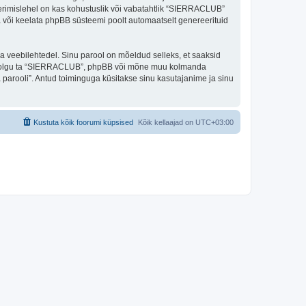
eerimislehel on kas kohustuslik või vabatahtlik “SIERRACLUB”
ada või keelata phpBB süsteemi poolt automaatselt genereerituid
ulga veebilehtedel. Sinu parool on mõeldud selleks, et saaksid
oli, olgu ta “SIERRACLUB”, phpBB või mõne muu kolmanda
parooli”. Antud toiminguga küsitakse sinu kasutajanime ja sinu
Kustuta kõik foorumi küpsised
Kõik kellaajad on
UTC+03:00