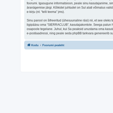
foorumi. Igasugune informatsioon, peale sinu kasutajanime, si
äranägemise järgi. Kõikidel juhtudel on Sul alati võimalus valid
e-kirju (nt. “telli teema” jms).
Sinu parool on šifreeritud (ühesuunaline räsi) nii, et see oleks
ligipääsu oma “SIERRACLUB”, kasutajakontole. Seega palun hoi
osapoole tegelane. Juhul, kui Sa peaksid unustama oma kasutaj
e-postiaadressi, ning peale seda phpBB tarkvara genereerib sul
Kodu
Foorumi pealeht