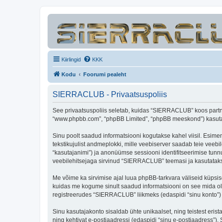
Kiirlingid
KKK
Kodu
Foorumi pealeht
SIERRACLUB - Privaatsuspoliis
See privaatsuspoliis seletab, kuidas “SIERRACLUB” koos partner
“www.phpbb.com”, “phpBB Limited”, “phpBB meeskond”) kasutab s
Sinu poolt saadud informatsiooni kogutakse kahel viisil. Esime
tekstikujulist andmeplokki, mille veebiserver saadab teie veebil
“kasutajanimi”) ja anonüümse sessiooni identifitseerimise tunnu
veebilehitsejaga sirvinud “SIERRACLUB” teemasi ja kasutatakse
Me võime ka sirvimise ajal luua phpBB-tarkvara väliseid küpsi
kuidas me kogume sinult saadud informatsiooni on see mida ole
registreerudes “SIERRACLUB” liikmeks (edaspidi “sinu konto”) ja
Sinu kasutajakonto sisaldab ühte unikaalset, ning teistest eris
ning kehtivat e-postiaadressi (edaspidi “sinu e-postiaadress”