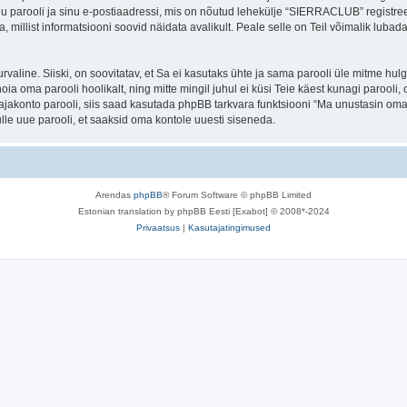
nu parooli ja sinu e-postiaadressi, mis on nõutud lehekülje “SIERRACLUB” registr
a, millist informatsiooni soovid näidata avalikult. Peale selle on Teil võimalik lub
 turvaline. Siiski, on soovitatav, et Sa ei kasutaks ühte ja sama parooli üle mitme h
a oma parooli hoolikalt, ning mitte mingil juhul ei küsi Teie käest kunagi paro
akonto parooli, siis saad kasutada phpBB tarkvara funktsiooni “Ma unustasin oma 
le uue parooli, et saaksid oma kontole uuesti siseneda.
Arendas
phpBB
® Forum Software © phpBB Limited
Estonian translation by phpBB Eesti [Exabot] © 2008*-2024
Privaatsus
|
Kasutajatingimused