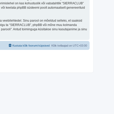
eerimislehel on kas kohustuslik või vabatahtlik “SIERRACLUB”
ada või keelata phpBB süsteemi poolt automaatselt genereerituid
ulga veebilehtedel. Sinu parool on mõeldud selleks, et saaksid
oli, olgu ta “SIERRACLUB”, phpBB või mõne muu kolmanda
parooli”. Antud toiminguga küsitakse sinu kasutajanime ja sinu
Kustuta kõik foorumi küpsised
Kõik kellaajad on
UTC+03:00