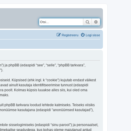
Otsi
Täiendatud otsing
Registreeru
Logi sisse
) ja phpBB (edaspidi “see”, “selle”, “phpBB tarkvara”,
).
iseid. Küpsised (ehk ingl. k “cookie”) kujutab endast väikest
avad ainult kasutaja identifitseerimise tunnust (edaspidi
ra poolt. Kolmas küpsis luuakse alles siis, kui oled oma
amaks.
t phpBB tarkvara loodud lehtede katmiseks. Teiseks viisiks
es anonüümse kasutajana (edaspidi “anonüümsed kasutajad”),
ntole sisselogimiseks (edaspidi “sinu parool”) ja personaalset,
i andmekaitse seadustega, kus kohas oleme majutanud antud