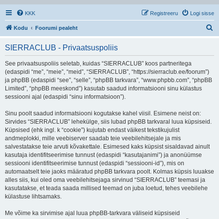
KKK
Registreeru
Logi sisse
O
Kodu
Foorumi pealeht
t
SIERRACLUB - Privaatsuspoliis
s
i
See privaatsuspoliis seletab, kuidas “SIERRACLUB” koos partneritega
(edaspidi “me”, “meie”, “meid”, “SIERRACLUB”, “https://sierraclub.ee/foorum”)
ja phpBB (edaspidi “see”, “selle”, “phpBB tarkvara”, “www.phpbb.com”, “phpBB
Limited”, “phpBB meeskond”) kasutab saadud informatsiooni sinu külastus
sessiooni ajal (edaspidi “sinu informatsioon”).
Sinu poolt saadud informatsiooni kogutakse kahel viisil. Esimene neist on:
Sirvides “SIERRACLUB” lehekülge, siis lubad phpBB tarkvaral luua küpsiseid.
Küpsised (ehk ingl. k “cookie”) kujutab endast väikest tekstikujulist
andmeplokki, mille veebiserver saadab teie veebilehitsejale ja mis
salvestatakse teie arvuti kõvakettale. Esimesed kaks küpsist sisaldavad ainult
kasutaja identifitseerimise tunnust (edaspidi “kasutajanimi”) ja anonüümse
sessiooni identifitseerimise tunnust (edaspidi “sessiooni-id”), mis on
automaatselt teie jaoks määratud phpBB tarkvara poolt. Kolmas küpsis luuakse
alles siis, kui oled oma veebilehitsejaga sirvinud “SIERRACLUB” teemasi ja
kasutatakse, et teada saada millised teemad on juba loetud, tehes veebilehe
külastuse lihtsamaks.
Me võime ka sirvimise ajal luua phpBB-tarkvara väliseid küpsiseid