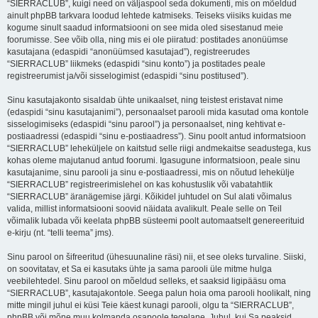
“SIERRACLUB”, kuigi need on väljaspool seda dokumenti, mis on mõeldud
ainult phpBB tarkvara loodud lehtede katmiseks. Teiseks viisiks kuidas me
kogume sinult saadud informatsiooni on see mida oled sisestanud meie
foorumisse. See võib olla, ning mis ei ole piiratud: postitades anonüümse
kasutajana (edaspidi “anonüümsed kasutajad”), registreerudes
“SIERRACLUB” liikmeks (edaspidi “sinu konto”) ja postitades peale
registreerumist ja/või sisselogimist (edaspidi “sinu postitused”).
Sinu kasutajakonto sisaldab ühte unikaalset, ning teistest eristavat nime
(edaspidi “sinu kasutajanimi”), personaalset parooli mida kasutad oma kontole
sisselogimiseks (edaspidi “sinu parool”) ja personaalset, ning kehtivat e-
postiaadressi (edaspidi “sinu e-postiaadress”). Sinu poolt antud informatsioon
“SIERRACLUB” leheküljele on kaitstud selle riigi andmekaitse seadustega, kus
kohas oleme majutanud antud foorumi. Igasugune informatsioon, peale sinu
kasutajanime, sinu parooli ja sinu e-postiaadressi, mis on nõutud lehekülje
“SIERRACLUB” registreerimislehel on kas kohustuslik või vabatahtlik
“SIERRACLUB” äranägemise järgi. Kõikidel juhtudel on Sul alati võimalus
valida, millist informatsiooni soovid näidata avalikult. Peale selle on Teil
võimalik lubada või keelata phpBB süsteemi poolt automaatselt genereerituid
e-kirju (nt. “telli teema” jms).
Sinu parool on šifreeritud (ühesuunaline räsi) nii, et see oleks turvaline. Siiski,
on soovitatav, et Sa ei kasutaks ühte ja sama parooli üle mitme hulga
veebilehtedel. Sinu parool on mõeldud selleks, et saaksid ligipääsu oma
“SIERRACLUB”, kasutajakontole. Seega palun hoia oma parooli hoolikalt, ning
mitte mingil juhul ei küsi Teie käest kunagi parooli, olgu ta “SIERRACLUB”,
phpBB või mõne muu kolmanda osapoole tegelane. Juhul, kui Sa peaksid