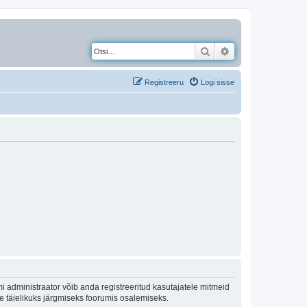
Otsi
Täiendatud otsing
Registreeru
Logi sisse
 administraator võib anda registreeritud kasutajatele mitmeid
lle täielikuks järgmiseks foorumis osalemiseks.