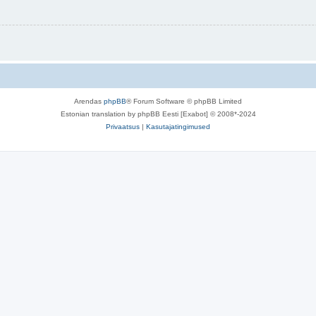
Arendas
phpBB
® Forum Software © phpBB Limited
Estonian translation by phpBB Eesti [Exabot] © 2008*-2024
Privaatsus
|
Kasutajatingimused