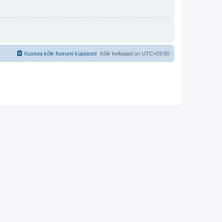
Kustuta kõik foorumi küpsised
Kõik kellaajad on
UTC+03:00