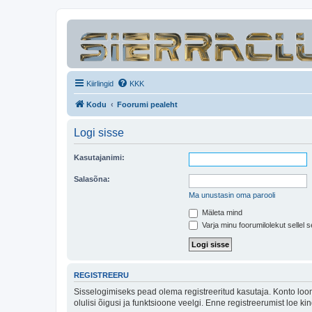
Kiirlingid
KKK
Kodu
Foorumi pealeht
Logi sisse
Kasutajanimi:
Salasõna:
Ma unustasin oma parooli
Mäleta mind
Varja minu foorumilolekut sellel s
REGISTREERU
Sisselogimiseks pead olema registreeritud kasutaja. Konto loom
olulisi õigusi ja funktsioone veelgi. Enne registreerumist loe k