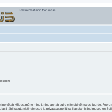
Teretulemast meie foorumisse!
essioonil
ine võtab kõigest mõne minuti, ning annab sulle mitmeid võimalusi juurde. Foorumi
indlasti läbi kasutamistingimused ja privaatsuspoliitika. Kasutamistingimused on Su