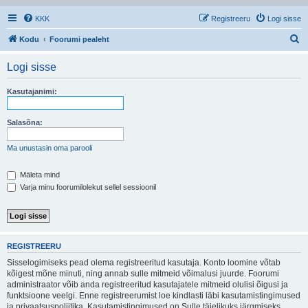
KKK
Registreeru
Logi sisse
O
Kodu
Foorumi pealeht
t
Logi sisse
s
i
Kasutajanimi:
Salasõna:
Ma unustasin oma parooli
Mäleta mind
Varja minu foorumilolekut sellel sessioonil
REGISTREERU
Sisselogimiseks pead olema registreeritud kasutaja. Konto loomine võtab
kõigest mõne minuti, ning annab sulle mitmeid võimalusi juurde. Foorumi
administraator võib anda registreeritud kasutajatele mitmeid olulisi õigusi ja
funktsioone veelgi. Enne registreerumist loe kindlasti läbi kasutamistingimused
ja privaatsuspoliitika. Kasutamistingimused on Sulle täielikuks järgmiseks