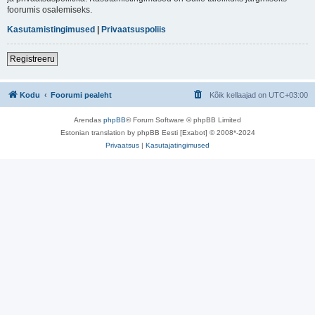
foorumis osalemiseks.
Kasutamistingimused
|
Privaatsuspoliis
Registreeru
Kodu
Foorumi pealeht
Kõik kellaajad on
UTC+03:00
Arendas
phpBB
® Forum Software © phpBB Limited
Estonian translation by phpBB Eesti [Exabot] © 2008*-2024
Privaatsus
|
Kasutajatingimused