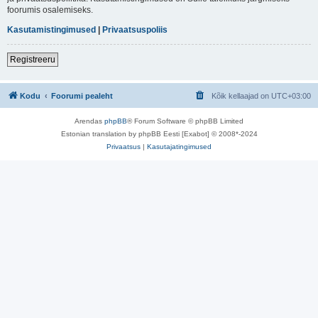
foorumis osalemiseks.
Kasutamistingimused
|
Privaatsuspoliis
Registreeru
Kodu
Foorumi pealeht
Kõik kellaajad on
UTC+03:00
Arendas
phpBB
® Forum Software © phpBB Limited
Estonian translation by phpBB Eesti [Exabot] © 2008*-2024
Privaatsus
|
Kasutajatingimused