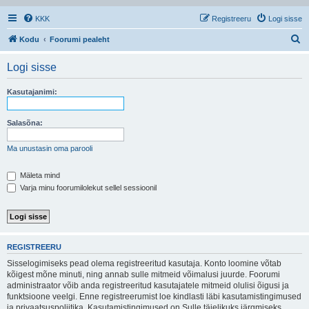
KKK
Registreeru
Logi sisse
O
Kodu
Foorumi pealeht
t
Logi sisse
s
i
Kasutajanimi:
Salasõna:
Ma unustasin oma parooli
Mäleta mind
Varja minu foorumilolekut sellel sessioonil
REGISTREERU
Sisselogimiseks pead olema registreeritud kasutaja. Konto loomine võtab
kõigest mõne minuti, ning annab sulle mitmeid võimalusi juurde. Foorumi
administraator võib anda registreeritud kasutajatele mitmeid olulisi õigusi ja
funktsioone veelgi. Enne registreerumist loe kindlasti läbi kasutamistingimused
ja privaatsuspoliitika. Kasutamistingimused on Sulle täielikuks järgmiseks