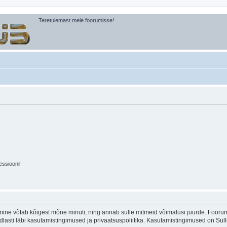
Teretulemast meie foorumisse!
essioonil
ine võtab kõigest mõne minuti, ning annab sulle mitmeid võimalusi juurde. Foorumi
indlasti läbi kasutamistingimused ja privaatsuspoliitika. Kasutamistingimused on Su