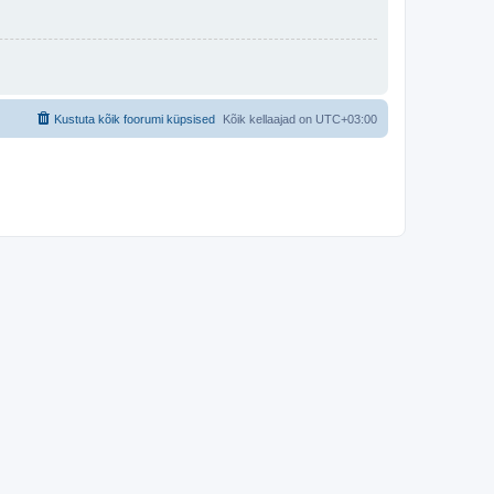
Kustuta kõik foorumi küpsised
Kõik kellaajad on
UTC+03:00