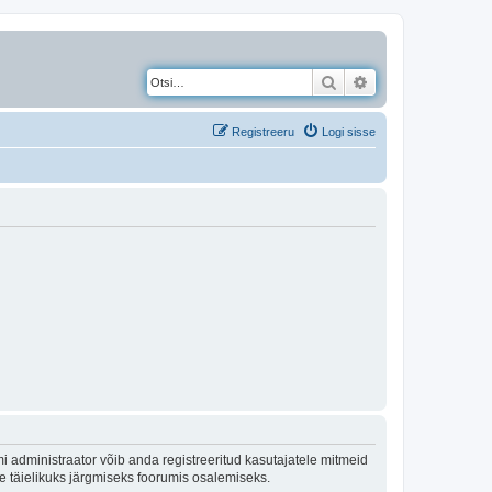
Otsi
Täiendatud otsing
Registreeru
Logi sisse
 administraator võib anda registreeritud kasutajatele mitmeid
lle täielikuks järgmiseks foorumis osalemiseks.