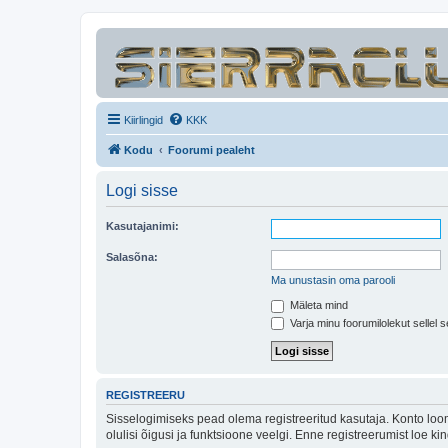
Kiirlingid
KKK
Kodu
Foorumi pealeht
Logi sisse
Kasutajanimi:
Salasõna:
Ma unustasin oma parooli
Mäleta mind
Varja minu foorumilolekut sellel s
REGISTREERU
Sisselogimiseks pead olema registreeritud kasutaja. Konto loom
olulisi õigusi ja funktsioone veelgi. Enne registreerumist loe k