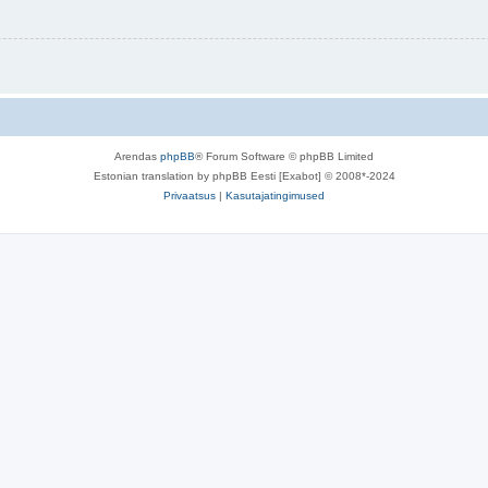
Arendas
phpBB
® Forum Software © phpBB Limited
Estonian translation by phpBB Eesti [Exabot] © 2008*-2024
Privaatsus
|
Kasutajatingimused