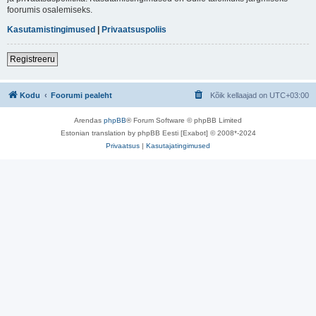
foorumis osalemiseks.
Kasutamistingimused
|
Privaatsuspoliis
Registreeru
Kodu
Foorumi pealeht
Kõik kellaajad on
UTC+03:00
Arendas
phpBB
® Forum Software © phpBB Limited
Estonian translation by phpBB Eesti [Exabot] © 2008*-2024
Privaatsus
|
Kasutajatingimused