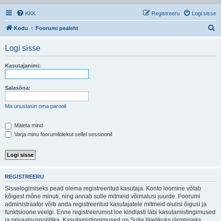
KKK
Registreeru
Logi sisse
O
Kodu
Foorumi pealeht
t
Logi sisse
s
i
Kasutajanimi:
Salasõna:
Ma unustasin oma parooli
Mäleta mind
Varja minu foorumilolekut sellel sessioonil
REGISTREERU
Sisselogimiseks pead olema registreeritud kasutaja. Konto loomine võtab
kõigest mõne minuti, ning annab sulle mitmeid võimalusi juurde. Foorumi
administraator võib anda registreeritud kasutajatele mitmeid olulisi õigusi ja
funktsioone veelgi. Enne registreerumist loe kindlasti läbi kasutamistingimused
ja privaatsuspoliitika. Kasutamistingimused on Sulle täielikuks järgmiseks