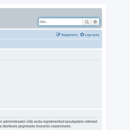
Otsi
Täiendatud otsing
Registreeru
Logi sisse
 administraator võib anda registreeritud kasutajatele mitmeid
lle täielikuks järgmiseks foorumis osalemiseks.