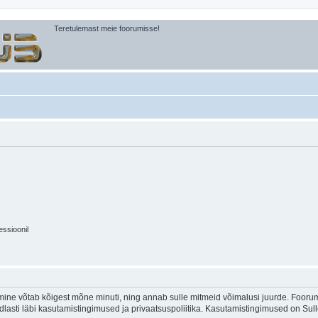
Teretulemast meie foorumisse!
essioonil
ine võtab kõigest mõne minuti, ning annab sulle mitmeid võimalusi juurde. Foorumi
indlasti läbi kasutamistingimused ja privaatsuspoliitika. Kasutamistingimused on Su