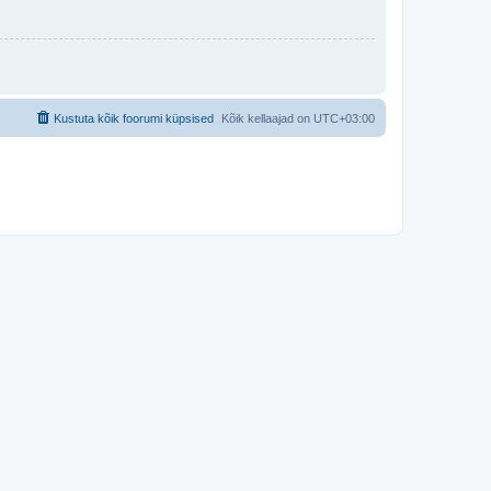
Kustuta kõik foorumi küpsised
Kõik kellaajad on
UTC+03:00