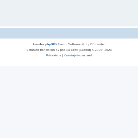
Arendas
phpBB
® Forum Software © phpBB Limited
Estonian translation by phpBB Eesti [Exabot] © 2008*-2024
Privaatsus
|
Kasutajatingimused