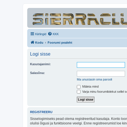
Kiirlingid
KKK
Kodu
Foorumi pealeht
Logi sisse
Kasutajanimi:
Salasõna:
Ma unustasin oma parooli
Mäleta mind
Varja minu foorumilolekut sellel s
REGISTREERU
Sisselogimiseks pead olema registreeritud kasutaja. Konto loom
olulisi õigusi ja funktsioone veelgi. Enne registreerumist loe k