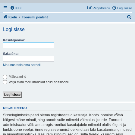
KKK
Registreeru
Logi sisse
O
Kodu
Foorumi pealeht
t
Logi sisse
s
i
Kasutajanimi:
Salasõna:
Ma unustasin oma parooli
Mäleta mind
Varja minu foorumilolekut sellel sessioonil
REGISTREERU
Sisselogimiseks pead olema registreeritud kasutaja. Konto loomine võtab
kõigest mõne minuti, ning annab sulle mitmeid võimalusi juurde. Foorumi
administraator võib anda registreeritud kasutajatele mitmeid olulisi õigusi ja
funktsioone veelgi. Enne registreerumist loe kindlasti läbi kasutamistingimused
ja privaatsuspoliitika. Kasutamistingimused on Sulle täielikuks järgmiseks