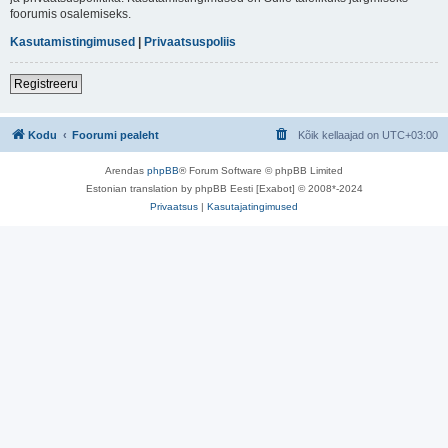
foorumis osalemiseks.
Kasutamistingimused
|
Privaatsuspoliis
Registreeru
Kodu
Foorumi pealeht
Kõik kellaajad on
UTC+03:00
Arendas
phpBB
® Forum Software © phpBB Limited
Estonian translation by phpBB Eesti [Exabot] © 2008*-2024
Privaatsus
|
Kasutajatingimused